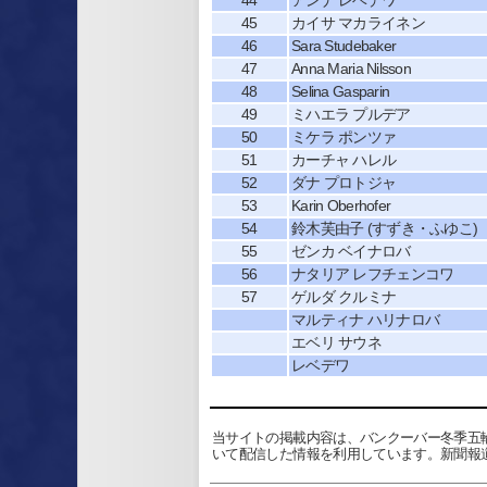
44
アンナ レベデワ
45
カイサ マカライネン
46
Sara Studebaker
47
Anna Maria Nilsson
48
Selina Gasparin
49
ミハエラ プルデア
50
ミケラ ポンツァ
51
カーチャ ハレル
52
ダナ プロトジャ
53
Karin Oberhofer
54
鈴木芙由子 (すずき・ふゆこ)
55
ゼンカ ベイナロバ
56
ナタリア レフチェンコワ
57
ゲルダ クルミナ
マルティナ ハリナロバ
エベリ サウネ
レベデワ
当サイトの掲載内容は、バンクーバー冬季五
いて配信した情報を利用しています。新聞報