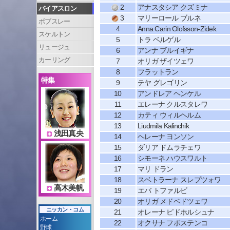
2
アナスタシア クズミナ
バイアスロン
3
マリーロール ブルネ
ボブスレー
4
Anna Carin Olofsson-Zidek
スケルトン
5
トラ ベルゲル
リュージュ
6
アンナ ブルイギナ
カーリング
7
オリガ ザイツェワ
8
フラットラン
特集
9
テヤ グレゴリン
10
アンドレア ヘンケル
11
エレーナ クルスタレワ
12
カティ ウィルヘルム
13
Liudmila Kalinchik
浅田真央
14
ヘレーナ ヨンソン
15
ダリア ドムラチェワ
16
シモーネ ハウスワルト
17
マリ ドラン
18
スベトラーナ スレプツォワ
高木美帆
19
エバ トファルビ
20
オリガ メドベドツェワ
ニッカン・コム
21
オレーナ ピドホルシュナ
ホーム
22
オクサナ フボステンコ
野球