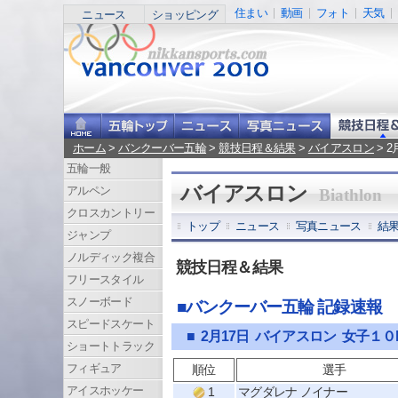
住まい
動画
フォト
天気
ニュース
ショッピング
ホーム
>
バンクーバー五輪
>
競技日程＆結果
>
バイアスロン
> 
五輪一般
バイアスロン
アルペン
Biathlon
クロスカントリー
トップ
ニュース
写真ニュース
結
ジャンプ
ノルディック複合
競技日程＆結果
フリースタイル
スノーボード
■バンクーバー五輪 記録速報
スピードスケート
■ 2月17日 バイアスロン 女子
ショートトラック
フィギュア
順位
選手
アイスホッケー
1
マグダレナ ノイナー