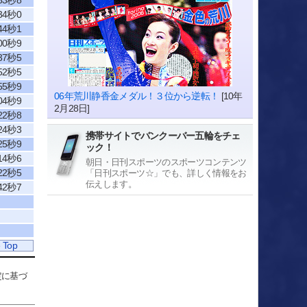
33秒8
34秒0
44秒1
00秒9
37秒5
52秒5
55秒9
06年荒川静香金メダル！３位から逆転！
[10年
04秒9
2月28日]
22秒8
24秒3
携帯サイトでバンクーバー五輪をチェ
25秒9
ック！
14秒6
朝日・日刊スポーツのスポーツコンテンツ
22秒5
「日刊スポーツ☆」でも、詳しく情報をお
伝えします。
42秒7
 Top
定に基づ