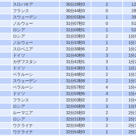
スロバキア
30分28秒3
2
1
フランス
30分44秒3
0
2
スウェーデン
30分55秒4
1
3
ノルウェー
31分07秒2
0
5
ロシア
31分08秒1
1
5
ロシア
31分20秒3
2
1分
ノルウェー
31分33秒3
1
1分
スロベニア
31分38秒6
2
1分
ドイツ
31分40秒5
3
1分
カザフスタン
31分42秒1
3
1分
ドイツ
31分43秒3
1
1分
ベラルーシ
31分48秒2
2
1分
スウェーデン
31分53秒8
2
1分
ベラルーシ
31分57秒2
4
1分
ドイツ
31分58秒6
4
1分
フランス
32分03秒2
2
1分
ロシア
32分06秒9
3
1分
ルーマニア
32分26秒3
2
2分
ロシア
32分31秒9
3
2分
ウクライナ
32分34秒0
2
2分
ウクライナ
32分54秒3
1
2分