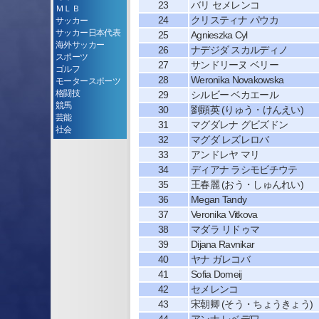
23
バリ セメレンコ
ＭＬＢ
24
クリスティナ パウカ
サッカー
サッカー日本代表
25
Agnieszka Cyl
海外サッカー
26
ナデジダ スカルディノ
スポーツ
27
サンドリーヌ ベリー
ゴルフ
28
Weronika Novakowska
モータースポーツ
格闘技
29
シルビー ベカエール
競馬
30
劉顕英 (りゅう・けんえい)
芸能
31
マグダレナ グビズドン
社会
32
マグダ レズレロバ
33
アンドレヤ マリ
34
ディアナ ラシモビチウテ
35
王春麗 (おう・しゅんれい)
36
Megan Tandy
37
Veronika Vitkova
38
マダラ リドゥマ
39
Dijana Ravnikar
40
ヤナ ガレコバ
41
Sofia Domeij
42
セメレンコ
43
宋朝卿 (そう・ちょうきょう)