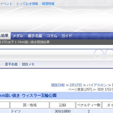
イベント
とっておき情報
積雪情報
2月17日女子１０km追い抜き競技結果
果
選手名鑑
競技メモ
競技日程
≫
2月17日
≫
バイアスロン
≫
ページ更新 (JST) ≫ 02月 17日 
１０km追い抜き ウィスラー五輪公園
国・地域
記録
ペナルティー数
タ
ドイツ
30分16秒0
2