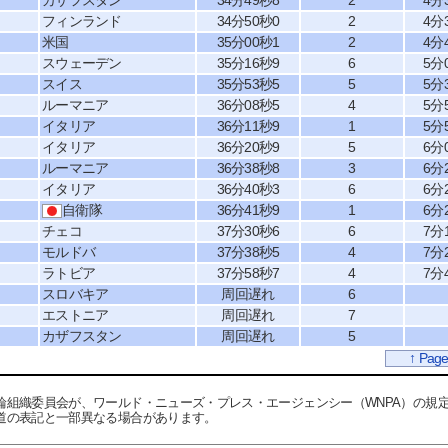
カザフスタン
34分49秒8
2
4分
フィンランド
34分50秒0
2
4分
米国
35分00秒1
2
4分
スウェーデン
35分16秒9
6
5分
スイス
35分53秒5
5
5分
ルーマニア
36分08秒5
4
5分
イタリア
36分11秒9
1
5分
イタリア
36分20秒9
5
6分
ルーマニア
36分38秒8
3
6分
イタリア
36分40秒3
6
6分
自衛隊
36分41秒9
1
6分
チェコ
37分30秒6
6
7分
モルドバ
37分38秒5
4
7分
ラトビア
37分58秒7
4
7分
スロバキア
周回遅れ
6
エストニア
周回遅れ
7
カザフスタン
周回遅れ
5
↑ Page
輪組織委員会が、ワールド・ニューズ・プレス・エージェンシー（WNPA）の規
道の表記と一部異なる場合があります。