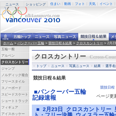
住まい
動画
フォト
天気
イベント
ニュース
ショッピング
ホーム
>
バンクーバー五輪
>
競技日程＆結果
>
クロスカントリー
> 2月
五輪一般
クロスカントリー
アルペン
Ccross-Coun
クロスカントリー
トップ
ニュース
写真ニュース
結果
選手名
ジャンプ
ノルディック複合
競技日程＆結果
フリースタイル
競技日程
スノーボード
■バンクーバー五輪
スピードスケート
ページ更新 
記録速報
ショートトラック
フィギュア
■ 2月23日 クロスカントリー
アイスホッケー
ト・フリー決勝 ウィスラー五