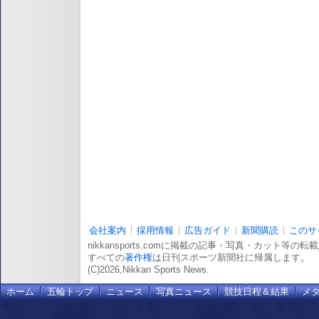
会社案内
採用情報
広告ガイド
新聞購読
このサ
nikkansports.comに掲載の記事・写真・カット等の
すべての
著作権
は日刊スポーツ新聞社に帰属します。
(C)2026,Nikkan Sports News.
ホーム
五輪トップ
ニュース
写真ニュース
競技日程＆結果
メ