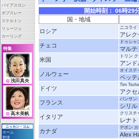
バイアスロン
開始時刻： 06時29分 
ボブスレー
国・地域
スケルトン
ニコライ
リュージュ
ロシア
アレク
カーリング
ドゥシャ
チェコ
マルテ
特集
トリン 
米国
アンド
オイステ
ノルウェー
ペッテ
浅田真央
Tim Tsch
ドイツ
アクセ
バンサン
フランス
シリル
クリスチ
高木美帆
イタリア
レナト
ニッカン・コム
デボン 
カナダ
ホーム
Alex H
野球