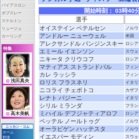
バイアスロン
開始時刻： 03時40分 
ボブスレー
選手
スケルトン
オイステイン ペテルセン
ノルウ
リュージュ
アンドルー ニューウェル
米国
カーリング
アレクサンドル パンジンスキー
ロシア
特集
エミール イエンソン
スウェ
ニキータ クリウコフ
ロシア
マティアス ストランドバル
フィン
カレ ラッシラ
フィン
浅田真央
ロリス フラスネリ
イタリ
ニコライ チェボトコ
カザフ
レナト パジーニ
イタリ
シリル ミランダ
フラン
ミハイル デフジャティアロフ
ロシア
高木美帆
ペッテル ノールトゥグ
ノルウ
ニッカン・コム
オーラビゲン ハッテスタ
ノルウ
ホーム
イエスパー モディン
スウェ
野球