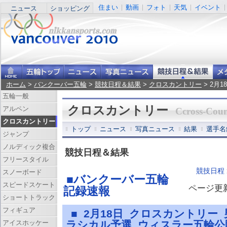
住まい
動画
フォト
天気
イベント
ニュース
ショッピング
ホーム
>
バンクーバー五輪
>
競技日程＆結果
>
クロスカントリー
> 2月
五輪一般
クロスカントリー
アルペン
Ccross-Coun
クロスカントリー
トップ
ニュース
写真ニュース
結果
選手名
ジャンプ
ノルディック複合
競技日程＆結果
フリースタイル
競技日程
スノーボード
■バンクーバー五輪
スピードスケート
ページ更新 
記録速報
ショートトラック
フィギュア
■ 2月18日 クロスカントリー
アイスホッケー
ラシカル予選 ウィスラー五輪