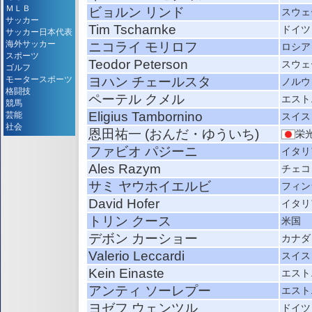
ＭＬＢ
ビョルン リンド
スウェ
サッカー
Tim Tscharnke
ドイツ
サッカー日本代表
海外サッカー
ニコライ モリロフ
ロシア
スポーツ
Teodor Peterson
スウェ
ゴルフ
モータースポーツ
ヨハン チェールスタ
ノルウ
格闘技
ペーテル クメル
エスト
競馬
Eligius Tambornino
芸能
スイス
社会
恩田祐一 (おんだ・ゆういち)
栄
ファビオ パジーニ
イタリ
Ales Razym
チェコ
サミ ヤウホイエルビ
フィン
David Hofer
イタリ
トリン クース
米国
デボン カーショー
カナダ
Valerio Leccardi
スイス
Kein Einaste
エスト
アンティ ソーレプー
エスト
ヨゼフ ウェンツル
ドイツ