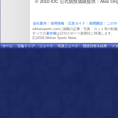
© 2010 IOC 公式競技成績提供：Atos 
会社案内
採用情報
広告ガイド
新聞購読
このサ
nikkansports.comに掲載の記事・写真・カット等の
すべての
著作権
は日刊スポーツ新聞社に帰属します。
(C)2026,Nikkan Sports News.
ホーム
五輪トップ
ニュース
写真ニュース
競技日程＆結果
メ