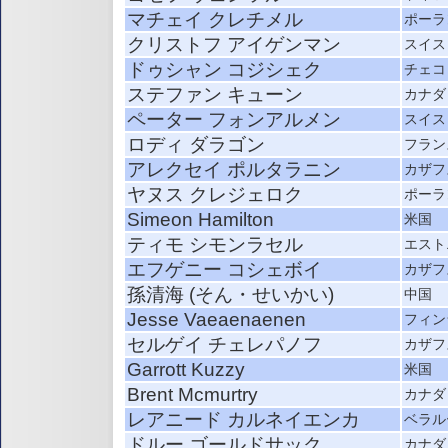
マチェイ クレチメル
ポーラ
クリストフ アイゲンマン
スイス
ドゥシャン コジシェク
チェコ
ステファン キューン
カナダ
ペーター フォンアルメン
スイス
ロディ ダラゴン
フラン
アレクセイ ポルタラニン
カザフ
ヤヌス クレジェロク
ポーラ
Simeon Hamilton
米国
ティモ シモンラセル
エスト
エフゲニー コシェボイ
カザフ
孫清海 (そん・せいかい)
中国
Jesse Vaeaenaenen
フィン
セルゲイ チェレパノフ
カザフ
Garrott Kuzzy
米国
Brent Mcmurtry
カナダ
レアニード カルネイエンカ
ベラル
ドルー ゴールドサック
カナダ