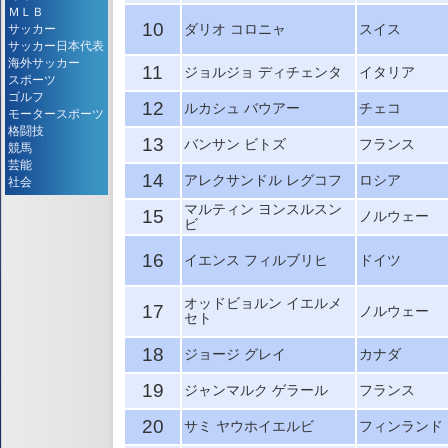
ＭＬＢ
10
ダリオ コロニャ
スイス
サッカー
サッカー日本代表
海外サッカー
11
ジョルジョ ディチェンタ
イタリア
スポーツ
ゴルフ
12
ルカシュ バウアー
チェコ
モータースポーツ
格闘技
13
バンサン ビトズ
フランス
競馬
芸能
14
アレクサンドル レグコフ
ロシア
社会
マルティン ヨンスルスン
15
ノルウェー
ビ
16
イエンス フィルブリヒ
ドイツ
オッドビョルン イエルメ
17
ノルウェー
セト
18
ジョージ グレイ
カナダ
19
ジャンマルク ゲラール
フランス
20
サミ ヤウホイエルビ
フィンランド