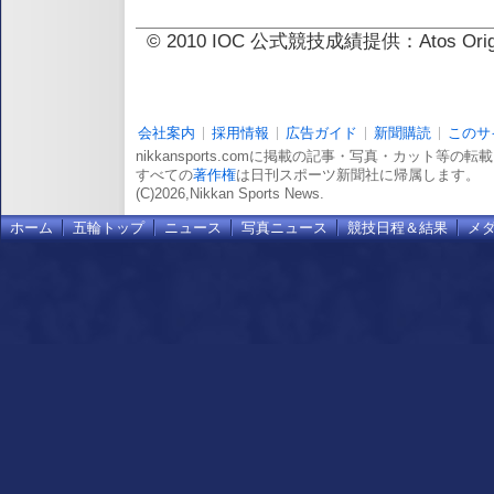
© 2010 IOC 公式競技成績提供：Atos 
会社案内
採用情報
広告ガイド
新聞購読
このサ
nikkansports.comに掲載の記事・写真・カット等の
すべての
著作権
は日刊スポーツ新聞社に帰属します。
(C)2026,Nikkan Sports News.
ホーム
五輪トップ
ニュース
写真ニュース
競技日程＆結果
メ