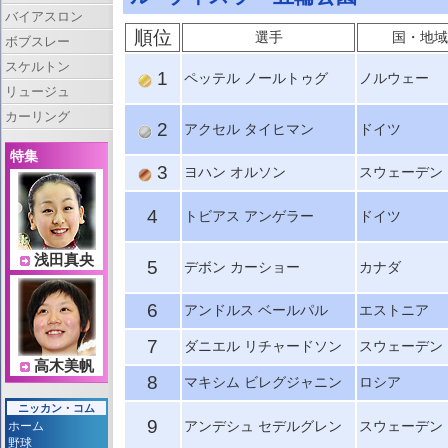
バイアスロン
順位
選手
国・地域
ボブスレー
スケルトン
1
ペッテル ノールトゥグ
ノルウェー
リュージュ
カーリング
2
アクセル タイヒマン
ドイツ
特集
3
ヨハン オルソン
スウェーデン
4
トビアス アンゲラー
ドイツ
浅田真央
5
デボン カーショー
カナダ
6
アンドルス ベールパル
エストニア
7
ダニエル リチャードソン
スウェーデン
高木美帆
8
マキシム ビレグジャニン
ロシア
ニッカン・コム
9
アンデシュ セデルグレン
スウェーデン
ホーム
野球