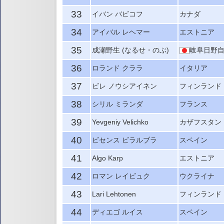
33
イバン バビコフ
カナダ
34
アイバル レヘマー
エストニア
35
成瀬野生 (なるせ・のぶ)
岐阜日野
36
ロランド クララ
イタリア
37
ビレ ノウシアイネン
フィンランド
38
シリル ミランダ
フランス
39
Yevgeniy Velichko
カザフスタン
40
ビセンス ビラルブラ
スペイン
41
Algo Karp
エストニア
42
ロマン レイビュク
ウクライナ
43
Lari Lehtonen
フィンランド
44
ディエゴ ルイス
スペイン