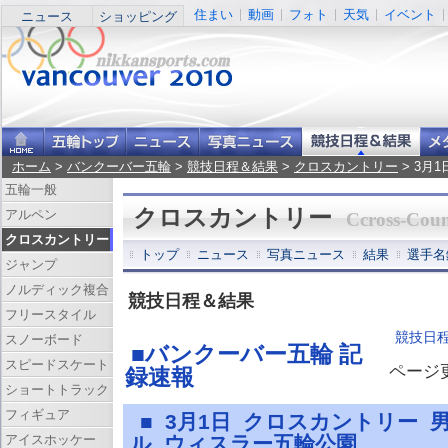
住まい
動画
フォト
天気
イベント
ニュース
ショッピング
ホーム
>
バンクーバー五輪
>
競技日程＆結果
>
クロスカントリー
> 3月
五輪一般
クロスカントリー
アルペン
Ccross-Coun
クロスカントリー
トップ
ニュース
写真ニュース
結果
選手名
ジャンプ
ノルディック複合
競技日程＆結果
フリースタイル
競技日
スノーボード
■バンクーバー五輪 記
スピードスケート
ページ更新
録速報
ショートトラック
フィギュア
■ 3月1日 クロスカントリー 
アイスホッケー
ル ウィスラー五輪公園