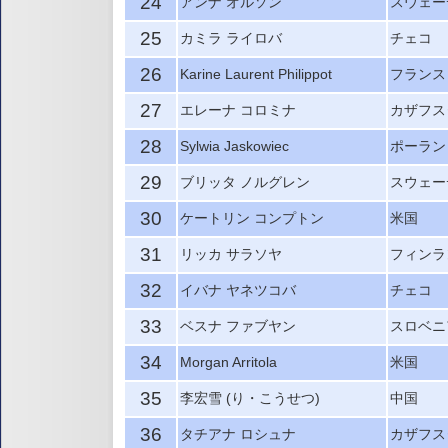
24
アンナ オルソン
スウェー
25
カミラ ライロバ
チェコ
26
Karine Laurent Philippot
フランス
27
エレーナ コロミナ
カザフス
28
Sylwia Jaskowiec
ポーラン
29
ブリッタ ノルグレン
スウェー
30
ケートリン コンプトン
米国
31
リッカ サラソヤ
フィンラ
32
イバナ ヤネツコバ
チェコ
33
ベスナ ファブヤン
スロベニ
34
Morgan Arritola
米国
35
李宏雪 (り・こうせつ)
中国
36
タチアナ ロシュナ
カザフス