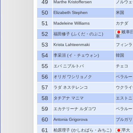
49
Marthe Kristoffersen
ノルウェ
50
Elizabeth Stephen
米国
51
Madeleine Williams
カナダ
岐阜
52
福田修子 (ふくだ・のぶこ)
車
53
Krista Lahteenmaki
フィンラ
54
李采洹 (イ・チェウォン)
韓国
55
エバ ニブルトバ
チェコ
56
オリガ ワシリョノク
ベラルー
57
ラダ ネステレンコ
ウクライ
58
タチアナ マニマ
エストニ
59
エカテリーナ ルダコワ
ベラルー
60
Antonia Grigorova
ブルガリ
61
柏原理子 (かしわばら・みちこ)
早大