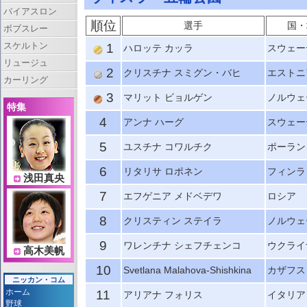
バイアスロン
順位
選手
国・
ボブスレー
スケルトン
1
ハロッテ カッラ
スウェー
リュージュ
2
クリスチナ スミグン・バヒ
エストニ
カーリング
3
マリット ビョルゲン
ノルウェ
特集
4
アンナ ハーグ
スウェー
5
ユスチナ コワルチク
ポーラン
6
リタリサ ロポネン
フィンラ
浅田真央
7
エフゲニア メドベデワ
ロシア
8
クリスティン ステイラ
ノルウェ
9
ワレンチナ シェフチェンコ
ウクライ
高木美帆
10
Svetlana Malahova-Shishkina
カザフス
ニッカン・コム
ホーム
11
アリアナ フォリス
イタリア
野球