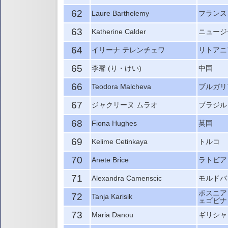
62
Laure Barthelemy
フランス
63
Katherine Calder
ニュージ
64
イリーナ テレンチェワ
リトアニ
65
李馨 (り・けい)
中国
66
Teodora Malcheva
ブルガリ
67
ジャクリーヌ ムラオ
ブラジル
68
Fiona Hughes
英国
69
Kelime Cetinkaya
トルコ
70
Anete Brice
ラトビア
71
Alexandra Camenscic
モルドバ
ボスニア
72
Tanja Karisik
ェゴビナ
73
Maria Danou
ギリシャ