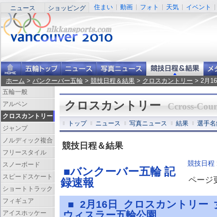
住まい
動画
フォト
天気
イベント
ニュース
ショッピング
ホーム
>
バンクーバー五輪
>
競技日程＆結果
>
クロスカントリー
> 2月
五輪一般
クロスカントリー
アルペン
Ccross-Coun
クロスカントリー
トップ
ニュース
写真ニュース
結果
選手名
ジャンプ
ノルディック複合
競技日程＆結果
フリースタイル
競技日程
スノーボード
■バンクーバー五輪 記
スピードスケート
ページ更新
録速報
ショートトラック
フィギュア
■ 2月16日 クロスカントリー
アイスホッケー
ウィスラー五輪公園