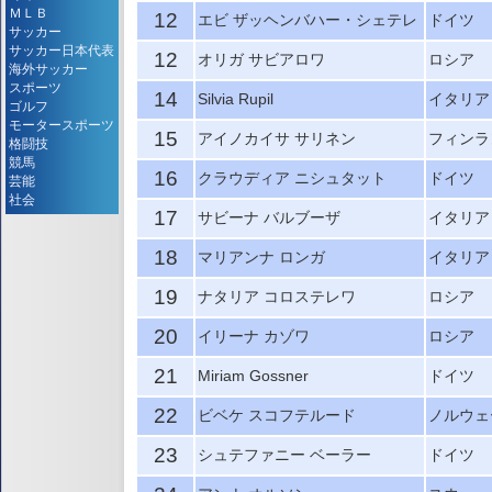
ＭＬＢ
12
エビ ザッヘンバハー・シェテレ
ドイツ
サッカー
サッカー日本代表
12
オリガ サビアロワ
ロシア
海外サッカー
スポーツ
14
Silvia Rupil
イタリア
ゴルフ
モータースポーツ
15
アイノカイサ サリネン
フィンラ
格闘技
競馬
16
クラウディア ニシュタット
ドイツ
芸能
社会
17
サビーナ バルブーザ
イタリア
18
マリアンナ ロンガ
イタリア
19
ナタリア コロステレワ
ロシア
20
イリーナ カゾワ
ロシア
21
Miriam Gossner
ドイツ
22
ビベケ スコフテルード
ノルウェ
23
シュテファニー ベーラー
ドイツ