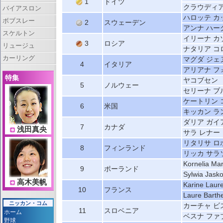
1
ドイツ
クラウディア
バイアスロン
ハロッテ カ
ボブスレー
2
スウェーデン
アンナ ハー
スケルトン
イリーナ カ
3
ロシア
リュージュ
ナタリア コ
カーリング
マグダ ジェ
4
イタリア
アリアナ フ
特集
ヤコブセン
5
ノルウェー
セリーナ ブ
ケートリン 
6
米国
キッカン ラ
ダリア ガイ
7
カナダ
浅田真央
サラ レナー
リタリサ ロ
8
フィンランド
リッカ サラ
Kornelia Ma
9
ポーランド
Sylwia Jask
高木美帆
Karine Laure
10
フランス
Laure Barth
ニッカン・コム
カーチャ ビ
11
スロベニア
ホーム
ベスナ ファ
野球