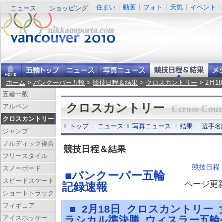
住まい
動画
フォト
天気
イベント
ニュース
ショッピング
ホーム
>
バンクーバー五輪
>
競技日程＆結果
>
クロスカントリー
> 2月
五輪一般
クロスカントリー
アルペン
Ccross-Coun
クロスカントリー
トップ
ニュース
写真ニュース
結果
選手名
ジャンプ
ノルディック複合
競技日程＆結果
フリースタイル
競技日程
スノーボード
■バンクーバー五輪
スピードスケート
ページ更新 
記録速報
ショートトラック
フィギュア
■ 2月18日 クロスカントリー
アイスホッケー
ラシカル準決勝 ウィスラー五