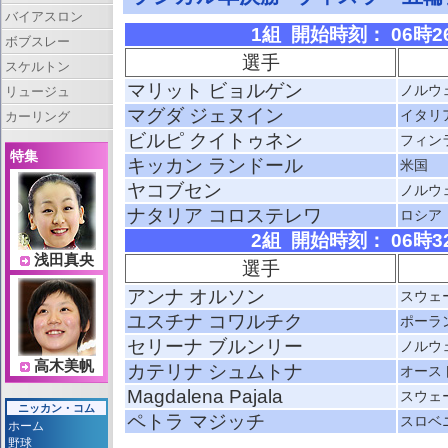
バイアスロン
1組 開始時刻： 06時26分
ボブスレー
選手
スケルトン
マリット ビョルゲン
ノルウ
リュージュ
マグダ ジェヌイン
イタリ
カーリング
ビルピ クイトゥネン
フィン
特集
キッカン ランドール
米国
ヤコブセン
ノルウ
ナタリア コロステレワ
ロシア
2組 開始時刻： 06時32分
浅田真央
選手
アンナ オルソン
スウェ
ユスチナ コワルチク
ポーラ
セリーナ ブルンリー
ノルウ
高木美帆
カテリナ シュムトナ
オース
Magdalena Pajala
スウェ
ニッカン・コム
ペトラ マジッチ
スロベ
ホーム
野球