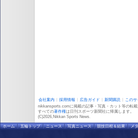
会社案内
採用情報
広告ガイド
新聞購読
このサ
nikkansports.comに掲載の記事・写真・カット等の
すべての
著作権
は日刊スポーツ新聞社に帰属します。
(C)2026,Nikkan Sports News.
ホーム
五輪トップ
ニュース
写真ニュース
競技日程＆結果
メ