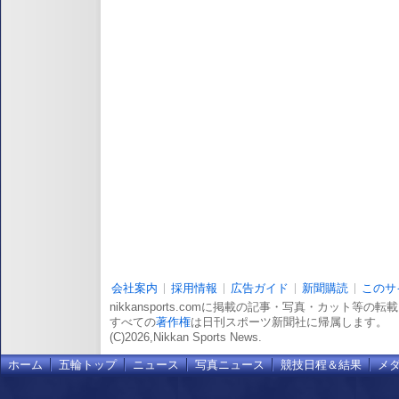
会社案内
採用情報
広告ガイド
新聞購読
このサ
nikkansports.comに掲載の記事・写真・カット等の
すべての
著作権
は日刊スポーツ新聞社に帰属します。
(C)2026,Nikkan Sports News.
ホーム
五輪トップ
ニュース
写真ニュース
競技日程＆結果
メ