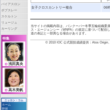
バイアスロン
女子クロスカントリー複合
06
ボブスレー
スケルトン
リュージュ
当サイトの掲載内容は、バンクーバー冬季五輪組織委
カーリング
ス・エージェンシー（WNPA）の規定に基づいて配信
道の表記と一部異なる場合があります。
特集
© 2010 IOC 公式競技成績提供：Atos Or
浅田真央
高木美帆
ニッカン・コム
ホーム
野球