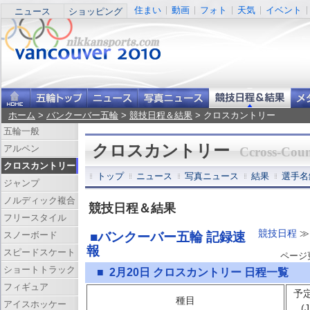
住まい
動画
フォト
天気
イベント
ニュース
ショッピング
ホーム
>
バンクーバー五輪
>
競技日程＆結果
> クロスカントリー
五輪一般
クロスカントリー
アルペン
Ccross-Coun
クロスカントリー
トップ
ニュース
写真ニュース
結果
選手名
ジャンプ
ノルディック複合
競技日程＆結果
フリースタイル
競技日程
≫
スノーボード
■バンクーバー五輪 記録速
報
スピードスケート
ページ更新
ショートトラック
■ 2月20日 クロスカントリー 日程一覧
フィギュア
予
種目
アイスホッケー
(