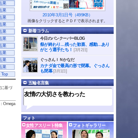
結果
結果
2010年3月1日号（499KB）
結果
画像をクリックするとＰＤＦで表示されます。
結果
新着コラム
結果
結果
今日のバンクーバーBLOG
祭が終わり…残った歓喜、感動…あり
結果
がとう選手たち！
[3月2日]
結果
ぐっさんＩＮかなだ
結果
カナダ金で最高の形で閉幕。ぐっさん
結果
も閉幕
[3月1日]
 Top
五輪名言集
定に基づ
友情の大切さを教わった
：Omega
フォト
女性アスリート特集
フォトギャラリー