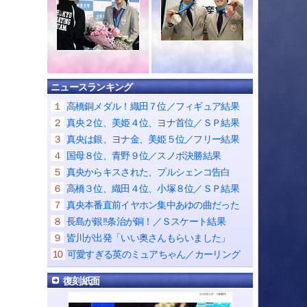
ニュースランキング
１
高橋銅メダル！織田７位／フィギュア結果
２
真央２位、美姫４位、ヨナ首位／ＳＰ結果
３
真央は銀、ヨナ金、美姫５位／フリー結果
４
国母８位、青野９位／スノボ決勝結果
５
真央からキスされた、プルシェンコ告白
６
高橋３位、織田４位、小塚８位／ＳＰ結果
７
真央本番直前イヤホン集中あゆの曲だった
８
長島が銀!!条治が銅！／Ｓスケート結果
９
皆川が出発「いい奥さんもらいました」
10
可愛すぎる英のミュアちゃん／カーリング
復刻紙面