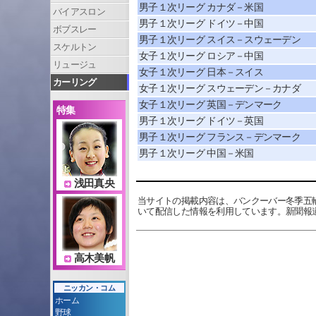
男子１次リーグ カナダ－米国
バイアスロン
男子１次リーグ ドイツ－中国
ボブスレー
男子１次リーグ スイス－スウェーデン
スケルトン
女子１次リーグ ロシア－中国
リュージュ
女子１次リーグ 日本－スイス
カーリング
女子１次リーグ スウェーデン－カナダ
女子１次リーグ 英国－デンマーク
特集
男子１次リーグ ドイツ－英国
男子１次リーグ フランス－デンマーク
男子１次リーグ 中国－米国
浅田真央
当サイトの掲載内容は、バンクーバー冬季五
いて配信した情報を利用しています。新聞報
高木美帆
ニッカン・コム
ホーム
野球