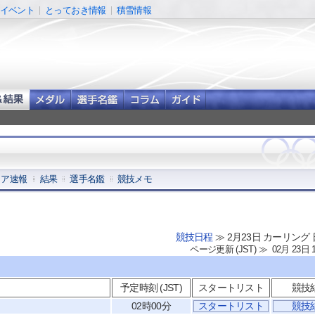
イベント
とっておき情報
積雪情報
コア速報
結果
選手名鑑
競技メモ
競技日程
≫ 2月23日 カーリング
ページ更新 (JST) ≫ 02月 23日 
予定時刻 (JST)
スタートリスト
競技
02時00分
スタートリスト
競技