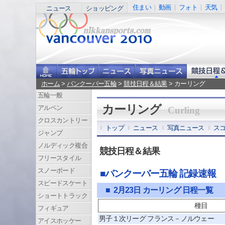
住まい
動画
フォト
天気
ニュース
ショッピング
ホーム
>
バンクーバー五輪
>
競技日程＆結果
> カーリング
五輪一般
カーリング
アルペン
Curling
クロスカントリー
トップ
ニュース
写真ニュース
ス
ジャンプ
ノルディック複合
競技日程＆結果
フリースタイル
スノーボード
■バンクーバー五輪 記録速報
スピードスケート
■ 2月23日 カーリング 日程一覧
ショートトラック
種目
フィギュア
男子１次リーグ フランス－ノルウェー
アイスホッケー