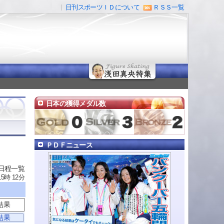
日刊スポーツＩＤについて
ＲＳＳ一覧
日本の獲得メダル数
ＰＤＦニュース
 日程一覧
15時 12分
結果
結果