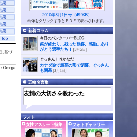
結果
結果
2010年3月1日号（499KB）
結果
画像をクリックするとＰＤＦで表示されます。
結果
新着コラム
結果
 Top
今日のバンクーバーBLOG
祭が終わり…残った歓喜、感動…あり
がとう選手たち！
[3月2日]
定に基づ
ぐっさんＩＮかなだ
カナダ金で最高の形で閉幕。ぐっさん
：Omega
も閉幕
[3月1日]
五輪名言集
友情の大切さを教わった
フォト
女性アスリート特集
フォトギャラリー