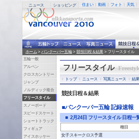
住まい
動画
フォト
天気
ニュース
ショッピング
ホーム
>
バンクーバー五輪
>
競技日程＆結果
> フリースタイル
五輪一般
フリースタイル
アルペン
Freestyl
クロスカントリー
トップ
ニュース
写真ニュース
結
ジャンプ
ノルディック複合
競技日程＆結果
フリースタイル
スノーボード
■バンクーバー五輪 記録速報
スピードスケート
■ 2月24日 フリースタイル 日程一
ショートトラック
種目
フィギュア
女子スキークロス予選
アイスホッケー