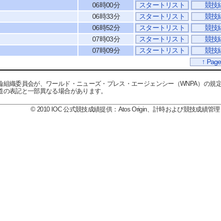
06時00分
スタートリスト
競技
06時33分
スタートリスト
競技
06時52分
スタートリスト
競技
07時03分
スタートリスト
競技
07時09分
スタートリスト
競技
↑ Page
輪組織委員会が、ワールド・ニューズ・プレス・エージェンシー（WNPA）の規
道の表記と一部異なる場合があります。
© 2010 IOC 公式競技成績提供：Atos Origin、計時および競技成績管理