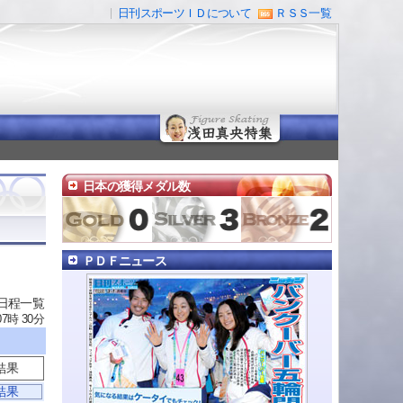
日刊スポーツＩＤについて
ＲＳＳ一覧
日本の獲得メダル数
ＰＤＦニュース
 日程一覧
07時 30分
結果
結果