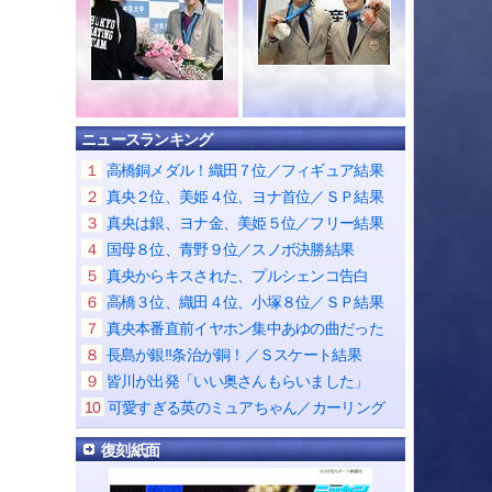
ニュースランキング
１
高橋銅メダル！織田７位／フィギュア結果
２
真央２位、美姫４位、ヨナ首位／ＳＰ結果
３
真央は銀、ヨナ金、美姫５位／フリー結果
４
国母８位、青野９位／スノボ決勝結果
５
真央からキスされた、プルシェンコ告白
６
高橋３位、織田４位、小塚８位／ＳＰ結果
７
真央本番直前イヤホン集中あゆの曲だった
８
長島が銀!!条治が銅！／Ｓスケート結果
９
皆川が出発「いい奥さんもらいました」
10
可愛すぎる英のミュアちゃん／カーリング
復刻紙面