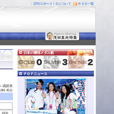
日刊スポーツＩＤについて
ＲＳＳ一覧
日本の獲得メダル数
ＰＤＦニュース
≫ 成績表
16時 45分
得失