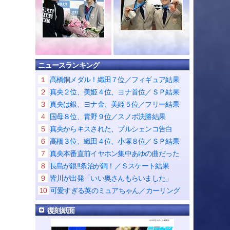
ニュースランキング
１
高橋銅メダル！織田７位／フィギュア結果
２
真央２位、美姫４位、ヨナ首位／ＳＰ結果
３
真央は銀、ヨナ金、美姫５位／フリー結果
４
国母８位、青野９位／スノボ決勝結果
５
真央からキスされた、プルシェンコ告白
６
高橋３位、織田４位、小塚８位／ＳＰ結果
７
真央本番直前イヤホン集中あゆの曲だった
８
長島が銀!!条治が銅！／Ｓスケート結果
９
皆川が出発「いい奥さんもらいました」
10
可愛すぎる英のミュアちゃん／カーリング
復刻紙面