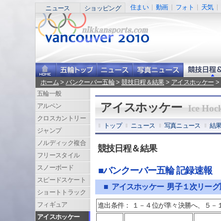
住まい
動画
フォト
天気
ニュース
ショッピング
ホーム
>
バンクーバー五輪
>
競技日程＆結果
>
アイスホッケー
>
五輪一般
アイスホッケー
アルペン
Ice Hoc
クロスカントリー
トップ
ニュース
写真ニュース
結
ジャンプ
ノルディック複合
競技日程＆結果
フリースタイル
スノーボード
■バンクーバー五輪 記録速報
スピードスケート
■ アイスホッケー 男子１次リー
ショートトラック
フィギュア
進出条件： １－４位が準々決勝へ、５－
アイスホッケー