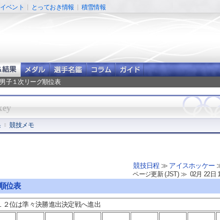
イベント
とっておき情報
積雪情報
 男子１次リーグ順位表
key
果
競技メモ
競技日程
≫
アイスホッケー
ページ更新 (JST) ≫ 02月 22日 
グ順位表
１２位は準々決勝進出決定戦へ進出