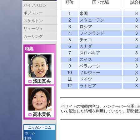
順位
国・地域
試合
バイアスロン
ボブスレー
1
米国
3
2
スウェーデン
3
スケルトン
3
ロシア
3
リュージュ
4
フィンランド
3
カーリング
5
チェコ
3
6
カナダ
3
特集
7
スロバキア
3
8
スイス
3
9
ベラルーシ
3
10
ノルウェー
3
11
ドイツ
3
浅田真央
12
ラトビア
3
当サイトの掲載内容は、バンクーバー冬季五
いて配信した情報を利用しています。新聞報
高木美帆
ニッカン・コム
ホーム
野球