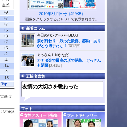
点差
+9
2010年3月1日号（499KB）
+7
画像をクリックするとＰＤＦで表示されます。
+7
新着コラム
+6
今日のバンクーバーBLOG
+3
祭が終わり…残った歓喜、感動…あり
+7
がとう選手たち！
[3月2日]
+5
-2
ぐっさんＩＮかなだ
-4
カナダ金で最高の形で閉幕。ぐっさん
も閉幕
[3月1日]
-14
-9
五輪名言集
-15
 Top
友情の大切さを教わった
定に基づ
フォト
：Omega
女性アスリート特集
フォトギャラリー