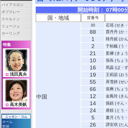
バイアスロン
開始時刻： 07時00分 
ボブスレー
国・地域
背番号
スケルトン
30
石瑶 (せき
リュージュ
88
賈丹丹 (か
カーリング
1
韓丹妮 (か
特集
2
于柏巍 (う
21
姜娜 (きょ
10
張犇 (ちょ
16
馬蕊 (ば・ず
19
浅田真央
王莉諾 (お
55
斉雪婷 (せ
66
張爽 (ちょ
12
中国
金鳳玲 (き
14
孫鋭 (そん
高木美帆
24
唐靚 (とう
5
ニッカン・コム
婁月 (ろう
ホーム
26
譚安琪 (た
野球