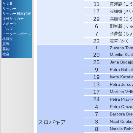
11
ＭＬＢ
黄海静 (こ
サッカー
17
崔姍姍 (さ
サッカー日本代表
29
高馥瑾 (こ
海外サッカー
スポーツ
6
劉智新 (り
ゴルフ
7
張夢瑩 (ち
モータースポーツ
格闘技
22
霍翠 (かく
競馬
1
Zuzana Tom
芸能
20
社会
Monika Kva
25
Jana Budaj
9
Petra Babia
19
Iveta Karafi
13
Petra Jurco
17
Martina Vel
24
Petra Pravli
4
Petra Orsz
7
Barbora Br
3
スロバキア
Nicol Cupko
8
Natalie Bab