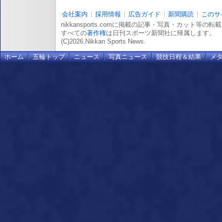
会社案内
採用情報
広告ガイド
新聞購読
このサ
nikkansports.comに掲載の記事・写真・カット等の
すべての
著作権
は日刊スポーツ新聞社に帰属します。
(C)2026,Nikkan Sports News.
ホーム
五輪トップ
ニュース
写真ニュース
競技日程＆結果
メ