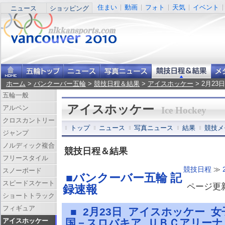
住まい
動画
フォト
天気
イベント
ニュース
ショッピング
ホーム
>
バンクーバー五輪
>
競技日程＆結果
>
アイスホッケー
> 2月2
五輪一般
アイスホッケー
アルペン
Ice Hockey
クロスカントリー
トップ
ニュース
写真ニュース
結果
競技メ
ジャンプ
ノルディック複合
競技日程＆結果
フリースタイル
競技日程
≫
スノーボード
■バンクーバー五輪 記
スピードスケート
ページ更新 
録速報
ショートトラック
フィギュア
■ 2月23日 アイスホッケー 
アイスホッケー
国－スロバキア ＵＢＣアリー