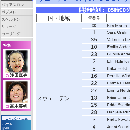
バイアスロン
開始時刻： 05時00分 
ボブスレー
国・地域
背番号
スケルトン
30
Kim Martin
リュージュ
1
Sara Grahn
カーリング
35
Valentina Li
特集
10
Emilia Ande
23
Gunilla And
2
Elin Holmlov
8
Erika Holst
16
浅田真央
Pernilla Win
22
Emma Elias
27
Emma Nord
13
スウェーデン
Erica Uden 
25
Frida Svedi
高木美帆
28
Danijela Run
3
ニッカン・コム
Frida Neval
ホーム
4
Jenni Asserh
野球