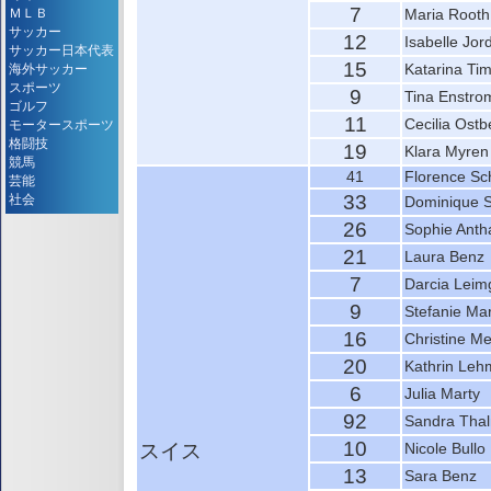
7
ＭＬＢ
Maria Rooth
サッカー
12
Isabelle Jo
サッカー日本代表
15
Katarina Ti
海外サッカー
スポーツ
9
Tina Enstro
ゴルフ
11
Cecilia Ostb
モータースポーツ
格闘技
19
Klara Myren
競馬
41
Florence Sch
芸能
33
社会
Dominique 
26
Sophie Anth
21
Laura Benz
7
Darcia Leim
9
Stefanie Mar
16
Christine Me
20
Kathrin Le
6
Julia Marty
92
Sandra Tha
10
スイス
Nicole Bullo
13
Sara Benz