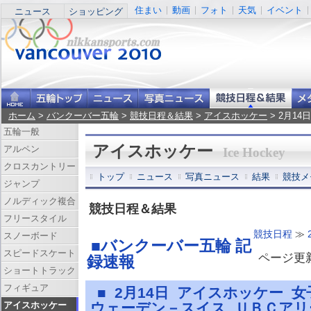
住まい
動画
フォト
天気
イベント
ニュース
ショッピング
ホーム
>
バンクーバー五輪
>
競技日程＆結果
>
アイスホッケー
> 2月1
五輪一般
アイスホッケー
アルペン
Ice Hockey
クロスカントリー
トップ
ニュース
写真ニュース
結果
競技メ
ジャンプ
ノルディック複合
競技日程＆結果
フリースタイル
競技日程
≫
スノーボード
■バンクーバー五輪 記
スピードスケート
ページ更新 
録速報
ショートトラック
フィギュア
■ 2月14日 アイスホッケー 
アイスホッケー
ウェーデン－スイス ＵＢＣア