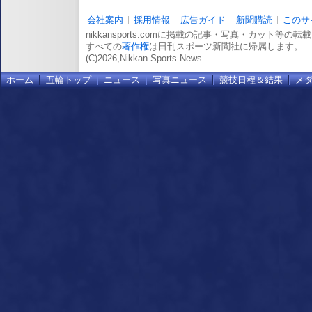
会社案内
採用情報
広告ガイド
新聞購読
このサ
nikkansports.comに掲載の記事・写真・カット等の
すべての
著作権
は日刊スポーツ新聞社に帰属します。
(C)2026,Nikkan Sports News.
ホーム
五輪トップ
ニュース
写真ニュース
競技日程＆結果
メ