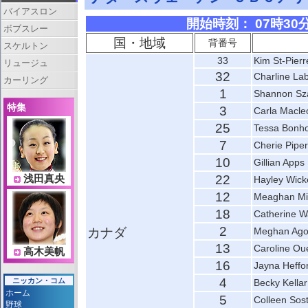
バイアスロン
開始時刻： 07時30分 
ボブスレー
国・地域
背番号
スケルトン
33
Kim St-Pierr
リュージュ
32
Charline La
カーリング
1
Shannon Sz
特集
3
Carla Macle
25
Tessa Bon
7
Cherie Piper
10
Gillian Apps
22
浅田真央
Hayley Wick
12
Meaghan Mi
18
Catherine W
2
カナダ
Meghan Ago
13
Caroline Oue
高木美帆
16
Jayna Heffo
4
ニッカン・コム
Becky Kellar
ホーム
5
Colleen Sost
野球