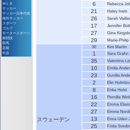
6
ＭＬＢ
Rebecca Jo
サッカー
21
Haley Irwin
サッカー日本代表
26
Sarah Vailla
海外サッカー
スポーツ
17
Jennifer Bott
ゴルフ
27
Gina Kingsb
モータースポーツ
格闘技
29
Marie-Philip
競馬
30
Kim Martin
芸能
1
社会
Sara Grahn
35
Valentina Li
10
Emilia Ande
23
Gunilla And
2
Elin Holmlov
8
Erika Holst
16
Pernilla Win
22
Emma Elias
27
Emma Nord
13
スウェーデン
Erica Uden 
25
Frida Svedi