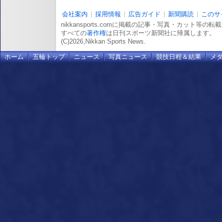
会社案内
採用情報
広告ガイド
新聞購読
このサ
nikkansports.comに掲載の記事・写真・カット等の
すべての
著作権
は日刊スポーツ新聞社に帰属します。
(C)2026,Nikkan Sports News.
ホーム
五輪トップ
ニュース
写真ニュース
競技日程＆結果
メ