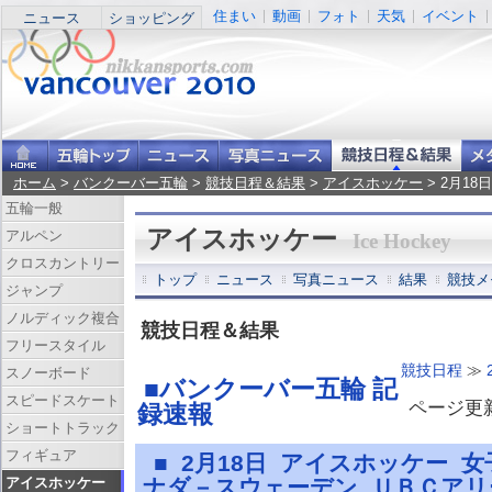
住まい
動画
フォト
天気
イベント
ニュース
ショッピング
ホーム
>
バンクーバー五輪
>
競技日程＆結果
>
アイスホッケー
> 2月1
五輪一般
アイスホッケー
アルペン
Ice Hockey
クロスカントリー
トップ
ニュース
写真ニュース
結果
競技メ
ジャンプ
ノルディック複合
競技日程＆結果
フリースタイル
競技日程
≫
スノーボード
■バンクーバー五輪 記
スピードスケート
ページ更新 
録速報
ショートトラック
フィギュア
■ 2月18日 アイスホッケー 
アイスホッケー
ナダ－スウェーデン ＵＢＣア