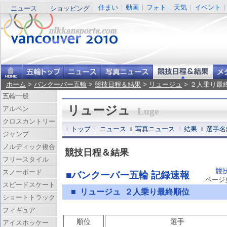
住まい
動画
フォト
天気
イベント
ニュース
ショッピング
ホーム
>
バンクーバー五輪
>
競技日程＆結果
>
リュージュ
> ２人乗り最
五輪一般
リュージュ
アルペン
Luge
クロスカントリー
トップ
ニュース
写真ニュース
結果
選手名
ジャンプ
ノルディック複合
競技日程＆結果
フリースタイル
競
スノーボード
■バンクーバー五輪 記録速報
ページ更新
スピードスケート
■ リュージュ ２人乗り最終順位
ショートトラック
フィギュア
順位
選手
アイスホッケー