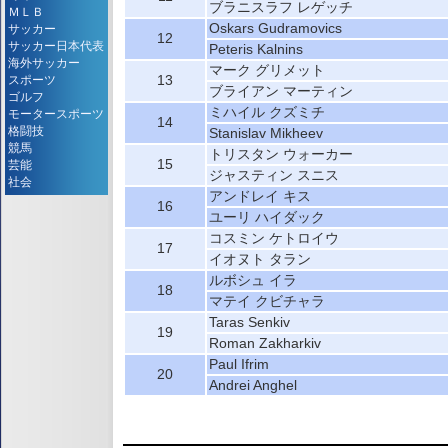
ブラニスラフ レゲッチ
ＭＬＢ
Oskars Gudramovics
サッカー
12
サッカー日本代表
Peteris Kalnins
海外サッカー
マーク グリメット
13
スポーツ
ブライアン マーティン
ゴルフ
ミハイル クズミチ
モータースポーツ
14
格闘技
Stanislav Mikheev
競馬
トリスタン ウォーカー
15
芸能
ジャスティン スニス
社会
アンドレイ キス
16
ユーリ ハイダック
コスミン ケトロイウ
17
イオヌト タラン
ルボシュ イラ
18
マテイ クビチャラ
Taras Senkiv
19
Roman Zakharkiv
Paul Ifrim
20
Andrei Anghel