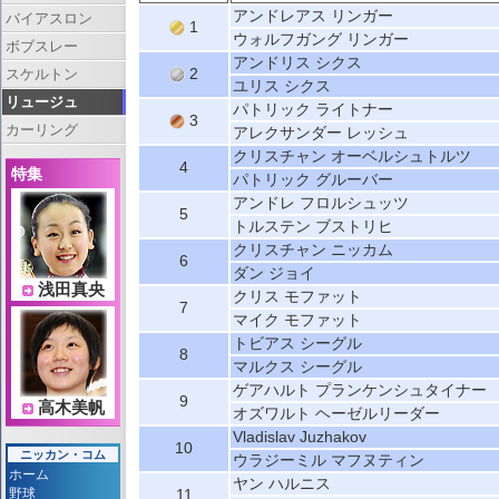
アンドレアス リンガー
バイアスロン
1
ウォルフガング リンガー
ボブスレー
アンドリス シクス
2
スケルトン
ユリス シクス
リュージュ
パトリック ライトナー
3
カーリング
アレクサンダー レッシュ
クリスチャン オーベルシュトルツ
4
特集
パトリック グルーバー
アンドレ フロルシュッツ
5
トルステン ブストリヒ
クリスチャン ニッカム
6
ダン ジョイ
浅田真央
クリス モファット
7
マイク モファット
トビアス シーグル
8
マルクス シーグル
ゲアハルト プランケンシュタイナー
9
高木美帆
オズワルト ヘーゼルリーダー
Vladislav Juzhakov
10
ニッカン・コム
ウラジーミル マフヌティン
ホーム
ヤン ハルニス
野球
11