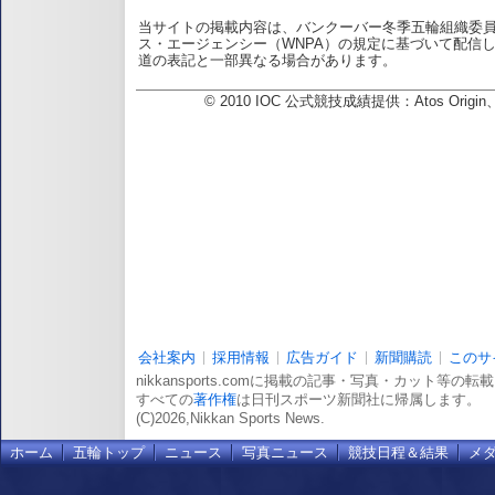
当サイトの掲載内容は、バンクーバー冬季五輪組織委
ス・エージェンシー（WNPA）の規定に基づいて配信
道の表記と一部異なる場合があります。
© 2010 IOC 公式競技成績提供：Atos Or
会社案内
採用情報
広告ガイド
新聞購読
このサ
nikkansports.comに掲載の記事・写真・カット等の
すべての
著作権
は日刊スポーツ新聞社に帰属します。
(C)2026,Nikkan Sports News.
ホーム
五輪トップ
ニュース
写真ニュース
競技日程＆結果
メ