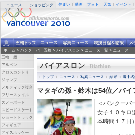
住まい
動画
フォト
天気
イベント
ニュース
ショッピング
ホーム
>
バンクーバー五輪
>
バイアスロン
>
ニュース一覧
> ニュース
五輪一般
バイアスロン
アルペン
Biathlon
クロスカントリー
トップ
ニュース
写真ニュース
結果
選手名
ジャンプ
ノルディック複合
マタギの孫・鈴木は54位／バイ
フリースタイル
スノーボード
＜バンクーバ
スピードスケート
女子１０キロ
ショートトラック
本時間１７日
フィギュア
アイスホッケー