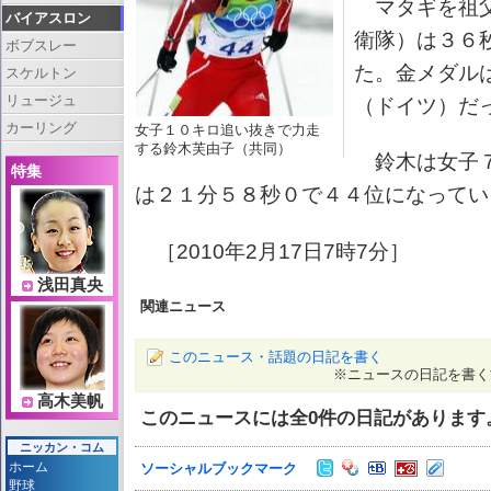
マタギを祖父
バイアスロン
衛隊）は３６
ボブスレー
た。金メダル
スケルトン
リュージュ
（ドイツ）だ
カーリング
女子１０キロ追い抜きで力走
する鈴木芙由子（共同）
鈴木は女子７
特集
は２１分５８秒０で４４位になってい
［2010年2月17日7時7分］
浅田真央
関連ニュース
このニュース・話題の日記を書く
※ニュースの日記を書く
高木美帆
このニュースには全
0
件の日記があります
ニッカン・コム
ホーム
ソーシャルブックマーク
野球