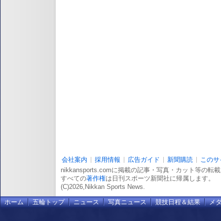
会社案内
採用情報
広告ガイド
新聞購読
このサ
nikkansports.comに掲載の記事・写真・カット等の
すべての
著作権
は日刊スポーツ新聞社に帰属します。
(C)2026,Nikkan Sports News.
ホーム
五輪トップ
ニュース
写真ニュース
競技日程＆結果
メ