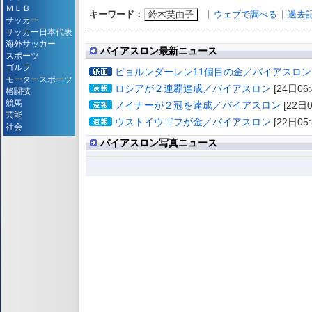
ＭＬＢ
鈴木芙由子
ウェブで調べる
過去
キーワード：
サッカー
サッカー日本代表
海外サッカー
バイアスロン最新ニュース
スポーツ
ゴルフ
ビョルンダーレン11個目の金／バイアスロン
モータースポーツ
ロシアが２連覇達成／バイアスロン
[24日06:
格闘技
競馬
ノイナーが２冠を達成／バイアスロン
[22日0
芸能
ウストイウゴフが金／バイアスロン
[22日05:
社会
バイアスロン写真ニュース