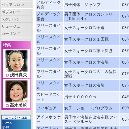
ノルディック
男子団体 ジャンプ
03
バイアスロン
複合
ボブスレー
ノルディック
男子団体 クロスカントリー
07
（５km×４）
複合
スケルトン
フリースタイ
リュージュ
女子スキークロス予選
03
ル
カーリング
フリースタイ
女子スキークロス１回戦
06
ル
特集
フリースタイ
女子スキークロス準々決勝
06
ル
フリースタイ
女子スキークロス準決勝
06
ル
フリースタイ
女子スキークロス５－８位決
07
浅田真央
定戦
ル
フリースタイ
女子スキークロス決勝
07
ル
スピードスケ
男子１００００m
04
ート
高木美帆
フィギュア
女子 ショートプログラム
09
アイスホッケ
男子準々決勝進出決定戦 スイ
ニッカン・コム
05
ス－ベラルーシ
ー
ホーム
野球
アイスホッケ
男子準々決勝進出決定戦 カナ