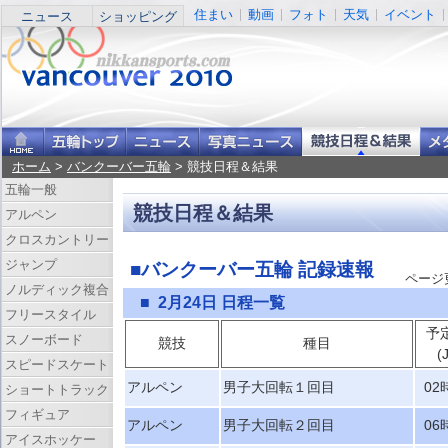
住まい
動画
フォト
天気
イベント
ニュース
ショッピング
ホーム
>
バンクーバー五輪
> 競技日程＆結果
五輪一般
競技日程＆結果
アルペン
クロスカントリー
ジャンプ
■バンクーバー五輪 記録速報
ページ更新
ノルディック複合
■ 2月24日 日程一覧
フリースタイル
予
スノーボード
競技
種目
(
スピードスケート
アルペン
男子大回転１回目
02
ショートトラック
フィギュア
アルペン
男子大回転２回目
06
アイスホッケー