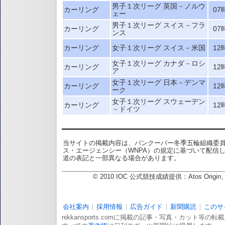
男子１次リーグ 英国－ノルウ
カーリング
07
ェー
男子１次リーグ スイス－フラ
カーリング
07
ンス
カーリング
女子１次リーグ スイス－米国
12
女子１次リーグ カナダ－ロシ
カーリング
12
ア
女子１次リーグ 日本－デンマ
カーリング
12
ーク
女子１次リーグ スウェーデン
カーリング
12
－ドイツ
当サイトの掲載内容は、バンクーバー冬季五輪組織委
ス・エージェンシー（WNPA）の規定に基づいて配信
道の表記と一部異なる場合があります。
© 2010 IOC 公式競技成績提供：Atos Or
会社案内
採用情報
広告ガイド
新聞購読
このサ
nikkansports.comに掲載の記事・写真・カット等の