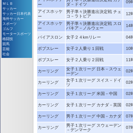
09
ＭＬＢ
ダ－ドイツ
ー
サッカー
アイスホッケ
男子準々決勝進出決定戦 チェ
12
サッカー日本代表
コ－ラトビア
ー
海外サッカー
アイスホッケ
男子準々決勝進出決定戦 スロ
スポーツ
14
バキア－ノルウェー
ー
ゴルフ
モータースポーツ
バイアスロン
女子２４kmリレー
04
格闘技
競馬
ボブスレー
女子２人乗り１回戦
10
芸能
社会
ボブスレー
女子２人乗り２回戦
11
女子１次リーグ 日本－スウェ
カーリング
02
ーデン
女子１次リーグ スイス－ドイ
カーリング
02
ツ
カーリング
女子１次リーグ 米国－中国
02
カーリング
女子１次リーグ カナダ－英国
02
カーリング
男子１次リーグ 中国－カナダ
07
男子１次リーグ スウェーデン
カーリング
07
－デンマーク