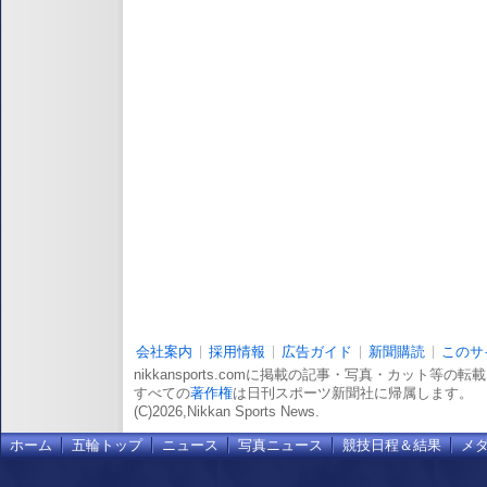
会社案内
採用情報
広告ガイド
新聞購読
このサ
nikkansports.comに掲載の記事・写真・カット等の
すべての
著作権
は日刊スポーツ新聞社に帰属します。
(C)2026,Nikkan Sports News.
ホーム
五輪トップ
ニュース
写真ニュース
競技日程＆結果
メ