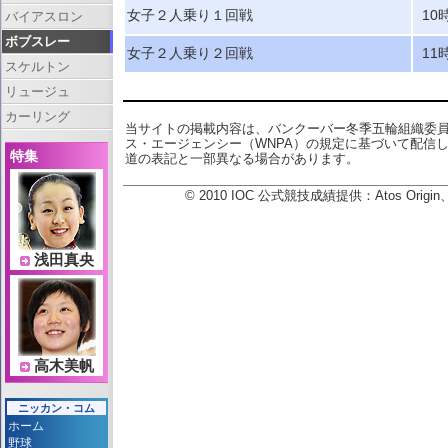
女子２人乗り１回戦
10
バイアスロン
ボブスレー
女子２人乗り２回戦
11
スケルトン
リュージュ
カーリング
当サイトの掲載内容は、バンクーバー冬季五輪組織委
ス・エージェンシー（WNPA）の規定に基づいて配信
特集
道の表記と一部異なる場合があります。
© 2010 IOC 公式競技成績提供：Atos Or
浅田真央
高木美帆
ニッカン・コム
ホーム
野球