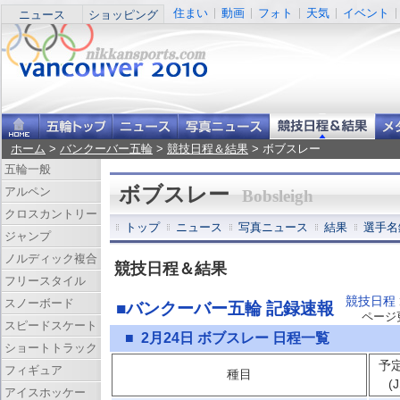
住まい
動画
フォト
天気
イベント
ニュース
ショッピング
ホーム
>
バンクーバー五輪
>
競技日程＆結果
> ボブスレー
五輪一般
ボブスレー
アルペン
Bobsleigh
クロスカントリー
トップ
ニュース
写真ニュース
結果
選手名
ジャンプ
ノルディック複合
競技日程＆結果
フリースタイル
競技日程
スノーボード
■バンクーバー五輪 記録速報
ページ更新
スピードスケート
■ 2月24日 ボブスレー 日程一覧
ショートトラック
予
フィギュア
種目
(
アイスホッケー