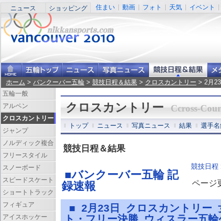
住まい
動画
フォト
天気
イベント
ニュース
ショッピング
ホーム
>
バンクーバー五輪
>
競技日程＆結果
>
クロスカントリー
> 2月
五輪一般
クロスカントリー
アルペン
Ccross-Coun
クロスカントリー
トップ
ニュース
写真ニュース
結果
選手名
ジャンプ
ノルディック複合
競技日程＆結果
フリースタイル
競技日程
スノーボード
■バンクーバー五輪 記
スピードスケート
ページ更新
録速報
ショートトラック
フィギュア
■ 2月23日 クロスカントリー
アイスホッケー
ト・フリー決勝 ウィスラー五