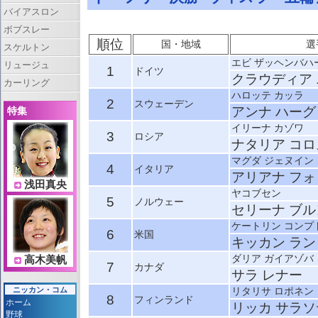
バイアスロン
ボブスレー
順位
国・地域
選
スケルトン
エビ ザッヘンバハ
リュージュ
1
ドイツ
クラウディア
カーリング
ハロッテ カッラ
2
スウェーデン
アンナ ハーグ
特集
イリーナ カゾワ
3
ロシア
ナタリア コ
マグダ ジェヌイン
4
イタリア
アリアナ フ
浅田真央
ヤコブセン
5
ノルウェー
セリーナ ブ
ケートリン コンプ
6
米国
キッカン ラ
ダリア ガイアゾバ
高木美帆
7
カナダ
サラ レナー
ニッカン・コム
リタリサ ロポネン
8
フィンランド
ホーム
リッカ サラソ
野球