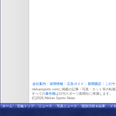
会社案内
採用情報
広告ガイド
新聞購読
このサ
nikkansports.comに掲載の記事・写真・カット等の
すべての
著作権
は日刊スポーツ新聞社に帰属します。
(C)2026,Nikkan Sports News.
ホーム
五輪トップ
ニュース
写真ニュース
競技日程＆結果
メ