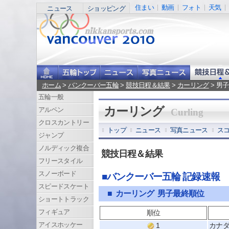
住まい
動画
フォト
天気
ニュース
ショッピング
ホーム
>
バンクーバー五輪
>
競技日程＆結果
>
カーリング
> 男
五輪一般
カーリング
アルペン
Curling
クロスカントリー
トップ
ニュース
写真ニュース
ス
ジャンプ
ノルディック複合
競技日程＆結果
フリースタイル
スノーボード
■バンクーバー五輪 記録速報
スピードスケート
■ カーリング 男子最終順位
ショートトラック
フィギュア
順位
アイスホッケー
1
カナ