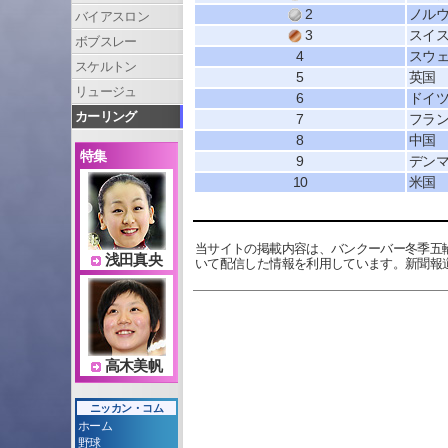
2
ノル
バイアスロン
3
スイ
ボブスレー
4
スウ
スケルトン
5
英国
リュージュ
6
ドイ
カーリング
7
フラ
8
中国
特集
9
デン
10
米国
当サイトの掲載内容は、バンクーバー冬季五
浅田真央
いて配信した情報を利用しています。新聞報
高木美帆
ニッカン・コム
ホーム
野球