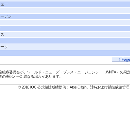
ウェー
ス
ェーデン
ツ
ンス
マーク
↑ Page
輪組織委員会が、ワールド・ニューズ・プレス・エージェンシー（WNPA）の規
道の表記と一部異なる場合があります。
© 2010 IOC 公式競技成績提供：Atos Origin、計時および競技成績管理