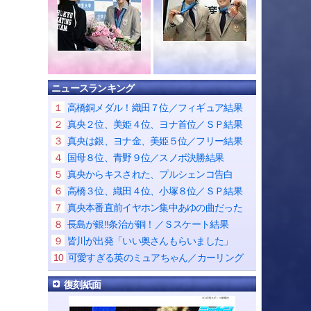
ニュースランキング
１
高橋銅メダル！織田７位／フィギュア結果
２
真央２位、美姫４位、ヨナ首位／ＳＰ結果
３
真央は銀、ヨナ金、美姫５位／フリー結果
４
国母８位、青野９位／スノボ決勝結果
５
真央からキスされた、プルシェンコ告白
６
高橋３位、織田４位、小塚８位／ＳＰ結果
７
真央本番直前イヤホン集中あゆの曲だった
８
長島が銀!!条治が銅！／Ｓスケート結果
９
皆川が出発「いい奥さんもらいました」
10
可愛すぎる英のミュアちゃん／カーリング
復刻紙面