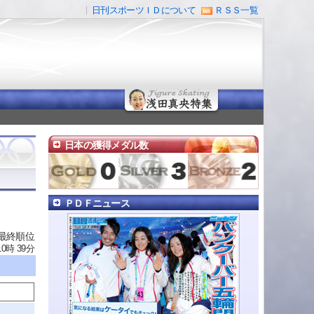
日刊スポーツＩＤについて
ＲＳＳ一覧
日本の獲得メダル数
ＰＤＦニュース
 最終順位
10時 39分