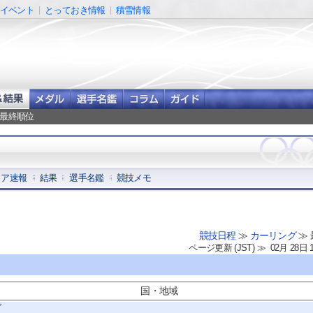
イベント
とっておき情報
積雪情報
子最終順位
コア速報
結果
選手名鑑
競技メモ
競技日程
≫
カーリング
≫
ページ更新 (JST) ≫ 02月 28日 
国・地域
ダ