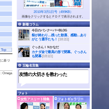
2010年3月1日号（499KB）
画像をクリックするとＰＤＦで表示されます。
新着コラム
今日のバンクーバーBLOG
祭が終わり…残った歓喜、感動…あり
がとう選手たち！
[3月2日]
ぐっさんＩＮかなだ
 Top
カナダ金で最高の形で閉幕。ぐっさん
も閉幕
[3月1日]
定に基づ
五輪名言集
：Omega
友情の大切さを教わった
フォト
女性アスリート特集
フォトギャラリー