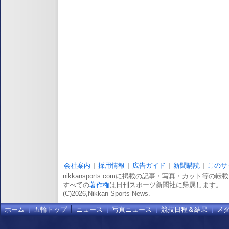
会社案内
採用情報
広告ガイド
新聞購読
このサ
nikkansports.comに掲載の記事・写真・カット等の
すべての
著作権
は日刊スポーツ新聞社に帰属します。
(C)2026,Nikkan Sports News.
ホーム
五輪トップ
ニュース
写真ニュース
競技日程＆結果
メ