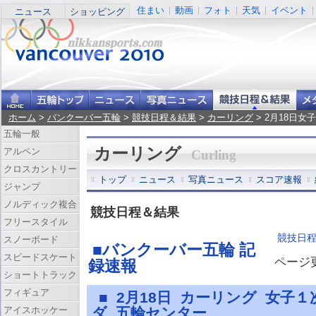
住まい
動画
フォト
天気
イベント
ニュース
ショッピング
ホーム
>
バンクーバー五輪
>
競技日程＆結果
>
カーリング
> 2月18日
五輪一般
カーリング
アルペン
Curling
クロスカントリー
トップ
ニュース
写真ニュース
スコア速報
ジャンプ
ノルディック複合
競技日程＆結果
フリースタイル
競技日
スノーボード
■バンクーバー五輪 記
スピードスケート
ページ更新
録速報
ショートトラック
フィギュア
■ 2月18日 カーリング 女子
アイスホッケー
ダ 五輪センター