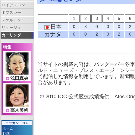
バイアスロン
ボブスレー
1
2
3
4
5
6
スケルトン
日本
0
3
0
0
0
2
リュージュ
カナダ
0
0
2
0
2
0
カーリング
特集
当サイトの掲載内容は、バンクーバー冬季
ルド・ニューズ・プレス・エージェンシー
て配信した情報を利用しています。新聞報
浅田真央
合があります。
© 2010 IOC 公式競技成績提供：Atos 
高木美帆
ニッカン・コム
ホーム
野球