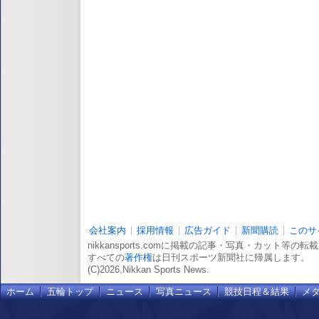
会社案内
採用情報
広告ガイド
新聞購読
このサ
nikkansports.comに掲載の記事・写真・カット等の
すべての
著作権
は日刊スポーツ新聞社に帰属します。
(C)2026,Nikkan Sports News.
ホーム
五輪トップ
ニュース
写真ニュース
競技日程＆結果
メ