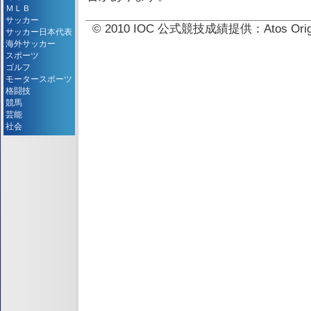
ＭＬＢ
サッカー
© 2010 IOC 公式競技成績提供：Atos 
サッカー日本代表
海外サッカー
スポーツ
ゴルフ
モータースポーツ
格闘技
競馬
芸能
社会