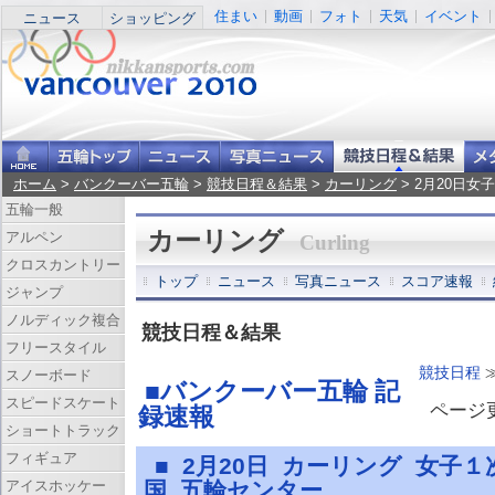
住まい
動画
フォト
天気
イベント
ニュース
ショッピング
ホーム
>
バンクーバー五輪
>
競技日程＆結果
>
カーリング
> 2月20日
五輪一般
カーリング
アルペン
Curling
クロスカントリー
トップ
ニュース
写真ニュース
スコア速報
ジャンプ
ノルディック複合
競技日程＆結果
フリースタイル
競技日程
スノーボード
■バンクーバー五輪 記
スピードスケート
ページ更新
録速報
ショートトラック
フィギュア
■ 2月20日 カーリング 女子
アイスホッケー
国 五輪センター