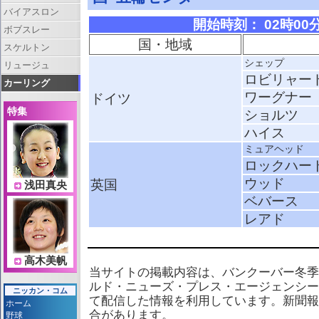
バイアスロン
開始時刻： 02時00分 
ボブスレー
国・地域
スケルトン
シェップ
リュージュ
ロビリャー
カーリング
ワーグナー
ドイツ
特集
ショルツ
ハイス
ミュアヘッド
ロックハー
ウッド
英国
浅田真央
ベバース
レアド
高木美帆
当サイトの掲載内容は、バンクーバー冬季
ルド・ニューズ・プレス・エージェンシー
ニッカン・コム
て配信した情報を利用しています。新聞報
ホーム
合があります。
野球