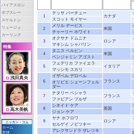
バイアスロン
ボブスレー
テッサ バーチュー
1
カナダ
スコット モイヤー
スケルトン
メリル デービス
リュージュ
2
米国
チャーリー ホワイト
カーリング
オクサナ ドムニナ
3
ロシア
マキシム シャバリン
特集
タニス ベルビン
4
米国
ベンジャミン アゴスト
フェデリカ ファイエラ
5
イタリア
マッシモ スカリ
イザベル デロベル
浅田真央
6
フランス
オリビエ シェーンフェル
ダー
ナタリー ペシャラ
7
フランス
ファビアン ブルザ
シネイド ケア
8
英国
高木美帆
ジョン ケア
ヤナ ホフロワ
9
ロシア
ニッカン・コム
セルゲイ ノビツキー
ホーム
アレクサンドラ ザレツキ
野球