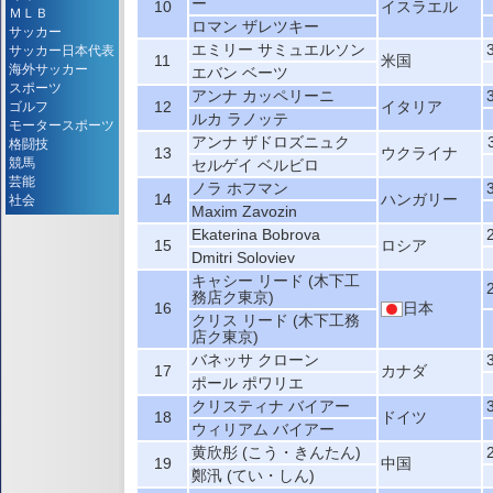
ー
10
イスラエル
ＭＬＢ
ロマン ザレツキー
サッカー
エミリー サミュエルソン
サッカー日本代表
11
米国
海外サッカー
エバン ベーツ
スポーツ
アンナ カッペリーニ
12
イタリア
ゴルフ
ルカ ラノッテ
モータースポーツ
アンナ ザドロズニュク
格闘技
13
ウクライナ
競馬
セルゲイ ベルビロ
芸能
ノラ ホフマン
14
ハンガリー
社会
Maxim Zavozin
Ekaterina Bobrova
15
ロシア
Dmitri Soloviev
キャシー リード (木下工
務店ク東京)
16
日本
クリス リード (木下工務
店ク東京)
バネッサ クローン
17
カナダ
ポール ポワリエ
クリスティナ バイアー
18
ドイツ
ウィリアム バイアー
黄欣彤 (こう・きんたん)
19
中国
鄭汛 (てい・しん)