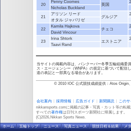
Penny Coomes
20
英国
Nicholas Buckland
アリソン リード
21
グルジア
オタル ジャパリゼ
Kamila Hajkova
22
チェコ
David Vincour
Irina Shtork
23
エストニア
Taavi Rand
当サイトの掲載内容は、バンクーバー冬季五輪組織委
ス・エージェンシー（WNPA）の規定に基づいて配信
道の表記と一部異なる場合があります。
© 2010 IOC 公式競技成績提供：Atos Or
会社案内
採用情報
広告ガイド
新聞購読
このサ
nikkansports.comに掲載の記事・写真・カット等の
すべての
著作権
は日刊スポーツ新聞社に帰属します。
(C)2026,Nikkan Sports News.
ホーム
五輪トップ
ニュース
写真ニュース
競技日程＆結果
メ