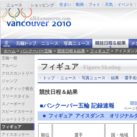
住まい
動画
フォト
天気
イベント
ニュース
ショッピング
ホーム
>
バンクーバー五輪
>
競技日程＆結果
>
フィギュア
> アイスダン
五輪一般
フィギュア
アルペン
Figure Skating
クロスカントリー
トップ
ニュース
写真ニュース
結果
選手名
ジャンプ
ノルディック複合
競技日程＆結果
フリースタイル
競
スノーボード
■バンクーバー五輪 記録速報
ページ更新
スピードスケート
■ フィギュア アイスダンス オリジナル
ショートトラック
フィギュア
アイスホッケー
順位
選手
国・地域