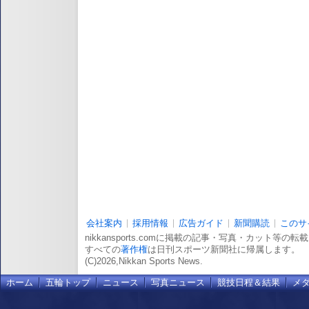
会社案内
採用情報
広告ガイド
新聞購読
このサ
nikkansports.comに掲載の記事・写真・カット等の
すべての
著作権
は日刊スポーツ新聞社に帰属します。
(C)2026,Nikkan Sports News.
ホーム
五輪トップ
ニュース
写真ニュース
競技日程＆結果
メ