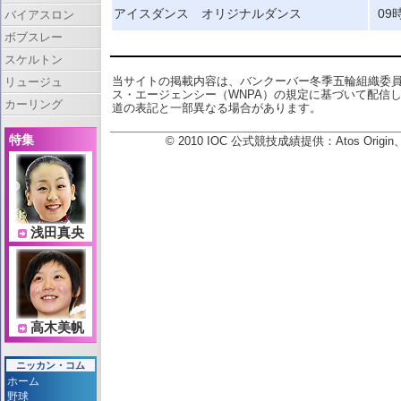
アイスダンス オリジナルダンス
09
バイアスロン
ボブスレー
スケルトン
当サイトの掲載内容は、バンクーバー冬季五輪組織委
リュージュ
ス・エージェンシー（WNPA）の規定に基づいて配信
カーリング
道の表記と一部異なる場合があります。
特集
© 2010 IOC 公式競技成績提供：Atos Or
浅田真央
高木美帆
ニッカン・コム
ホーム
野球