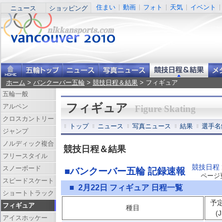
住まい
動画
フォト
天気
イベント
ニュース
ショッピング
ホーム
>
バンクーバー五輪
>
競技日程＆結果
> フィギュア
五輪一般
フィギュア
アルペン
Figure Skating
クロスカントリー
トップ
ニュース
写真ニュース
結果
選手名
ジャンプ
ノルディック複合
競技日程＆結果
フリースタイル
競技日程
スノーボード
■バンクーバー五輪 記録速報
ページ更新
スピードスケート
■ 2月22日 フィギュア 日程一覧
ショートトラック
予
フィギュア
種目
(
アイスホッケー