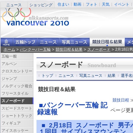
住まい
動画
フォト
天気
イベント
ニュース
ショッピング
ホーム
>
バンクーバー五輪
>
競技日程＆結果
>
スノーボード
> 2月18
五輪一般
スノーボード
アルペン
Snowboard
クロスカントリー
トップ
ニュース
写真ニュース
結果
選手名
ジャンプ
ノルディック複合
競技日程＆結果
フリースタイル
競技日程
スノーボード
■バンクーバー五輪 記
スピードスケート
ページ更新 
録速報
ショートトラック
フィギュア
■ 2月18日 スノーボード 男
アイスホッケー
１回目 サイプレスマウンテン