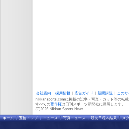
会社案内
採用情報
広告ガイド
新聞購読
このサ
nikkansports.comに掲載の記事・写真・カット等の
すべての
著作権
は日刊スポーツ新聞社に帰属します。
(C)2026,Nikkan Sports News.
ホーム
五輪トップ
ニュース
写真ニュース
競技日程＆結果
メ