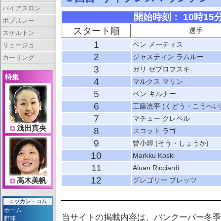
バイアスロン
開始時刻： 10時15分 
ボブスレー
スタート順
選手
スケルトン
1
ベン メーティス
リュージュ
2
ジャスティン ラムルー
カーリング
3
ガリ ゼブロフスキ
特集
4
マルクス マリン
5
ベン キルナー
6
工藤洸平 (くどう・こうへい
7
マチュー クレペル
浅田真央
8
スコット ラゴ
9
曾小燁 (そう・しょうか)
10
Markku Koski
11
Aluan Ricciardi
12
グレゴリー ブレッツ
高木美帆
ニッカン・コム
ホーム
当サイトの掲載内容は、バンクーバー冬季
野球