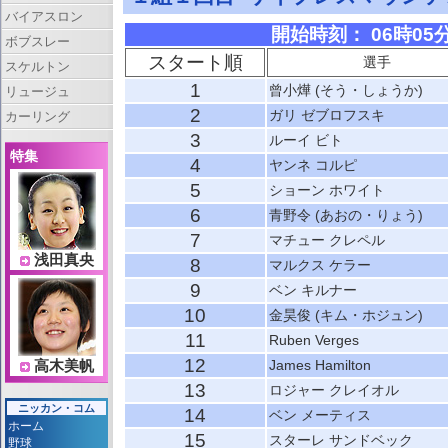
バイアスロン
開始時刻： 06時05分 
ボブスレー
スタート順
選手
スケルトン
1
曾小燁 (そう・しょうか)
リュージュ
2
ガリ ゼブロフスキ
カーリング
3
ルーイ ビト
特集
4
ヤンネ コルピ
5
ショーン ホワイト
6
青野令 (あおの・りょう)
7
マチュー クレペル
浅田真央
8
マルクス ケラー
9
ベン キルナー
10
金昊俊 (キム・ホジュン)
11
Ruben Verges
12
James Hamilton
高木美帆
13
ロジャー クレイオル
ニッカン・コム
14
ベン メーティス
ホーム
15
スターレ サンドベック
野球