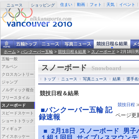
住まい
動画
フォト
天気
イベント
ニュース
ショッピング
ホーム
>
バンクーバー五輪
>
競技日程＆結果
>
スノーボード
> 2月18
五輪一般
スノーボード
アルペン
Snowboard
クロスカントリー
トップ
ニュース
写真ニュース
結果
選手名
ジャンプ
ノルディック複合
競技日程＆結果
フリースタイル
競技日程
スノーボード
■バンクーバー五輪 記
スピードスケート
ページ更新 
録速報
ショートトラック
フィギュア
■ 2月18日 スノーボード 男
アイスホッケー
１組１回目 サイプレスマウン