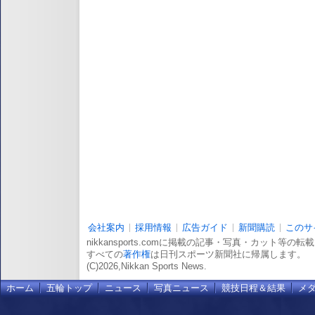
会社案内
採用情報
広告ガイド
新聞購読
このサ
nikkansports.comに掲載の記事・写真・カット等の
すべての
著作権
は日刊スポーツ新聞社に帰属します。
(C)2026,Nikkan Sports News.
ホーム
五輪トップ
ニュース
写真ニュース
競技日程＆結果
メ