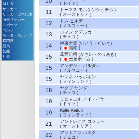
10
( ドイツ )
ＭＬＢ
サッカー
トーマス モルゲンシュテルン
11
( オーストリア )
サッカー日本代表
海外サッカー
トム ヒルデ
12
スポーツ
( ノルウェー )
ゴルフ
ロマン クデルカ
13
モータースポーツ
( チェコ )
格闘技
伊東大貴 (いとう・だいき)
14
競馬
(
雪印 )
芸能
葛西紀明 (かさい・のりあき)
15
社会
(
土屋ホーム )
アンデシュ バルダル
15
( ノルウェー )
ヤンネ ハッポネン
15
( フィンランド )
ヤクブ ヤンダ
18
( チェコ )
ミヒャエル ノイマイヤー
19
( ドイツ )
Kalle Keituri
19
( フィンランド )
アンドレアス コフラー
21
( オーストリア )
アントニン ハエク
22
( チェコ )