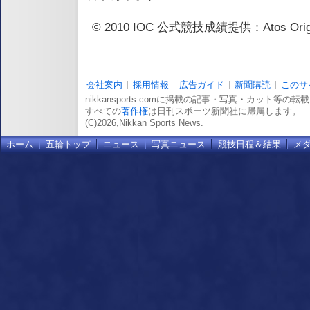
© 2010 IOC 公式競技成績提供：Atos 
会社案内
採用情報
広告ガイド
新聞購読
このサ
nikkansports.comに掲載の記事・写真・カット等の
すべての
著作権
は日刊スポーツ新聞社に帰属します。
(C)2026,Nikkan Sports News.
ホーム
五輪トップ
ニュース
写真ニュース
競技日程＆結果
メ