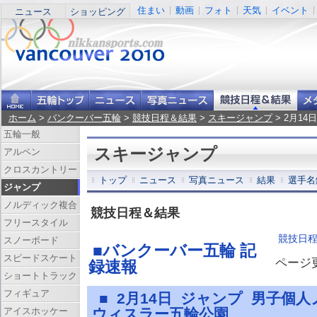
住まい
動画
フォト
天気
イベント
ニュース
ショッピング
ホーム
>
バンクーバー五輪
>
競技日程＆結果
>
スキージャンプ
> 2月1
五輪一般
スキージャンプ
アルペン
クロスカントリー
トップ
ニュース
写真ニュース
結果
選手名
ジャンプ
ノルディック複合
競技日程＆結果
フリースタイル
競技日
スノーボード
■バンクーバー五輪 記
スピードスケート
ページ更新
録速報
ショートトラック
フィギュア
■ 2月14日 ジャンプ 男子個
アイスホッケー
ウィスラー五輪公園