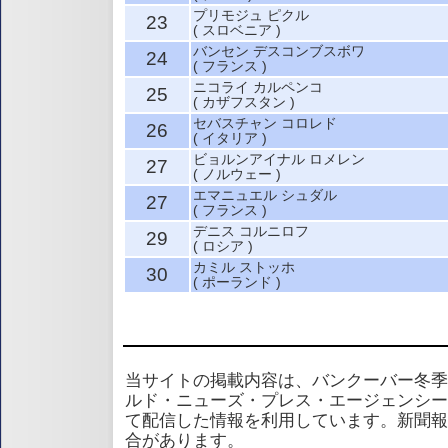
プリモジュ ピクル
23
( スロベニア )
バンセン デスコンブスボワ
24
( フランス )
ニコライ カルペンコ
25
( カザフスタン )
セバスチャン コロレド
26
( イタリア )
ビョルンアイナル ロメレン
27
( ノルウェー )
エマニュエル シュダル
27
( フランス )
デニス コルニロフ
29
( ロシア )
カミル ストッホ
30
( ポーランド )
当サイトの掲載内容は、バンクーバー冬季
ルド・ニューズ・プレス・エージェンシー
て配信した情報を利用しています。新聞報
合があります。