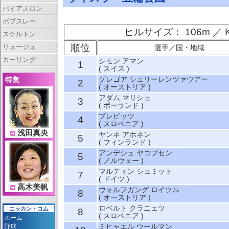
バイアスロン
ボブスレー
ヒルサイズ： 106m ／ 
スケルトン
順位
リュージュ
選手／国・地域
カーリング
シモン アマン
1
( スイス )
グレゴア シュリーレンツァウアー
特集
2
( オーストリア )
アダム マリシュ
3
( ポーランド )
プレビッツ
4
( スロベニア )
浅田真央
ヤンネ アホネン
5
( フィンランド )
アンデシュ ヤコブセン
5
( ノルウェー )
マルティン シュミット
7
( ドイツ )
高木美帆
ウォルフガング ロイツル
8
( オーストリア )
ロベルト クラニェツ
ニッカン・コム
8
( スロベニア )
ホーム
ミヒャエル ウールマン
野球