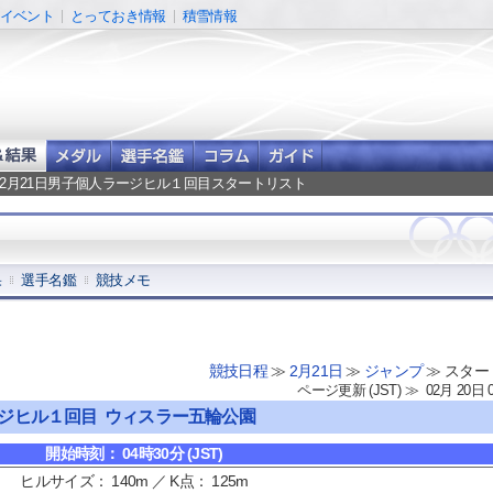
イベント
とっておき情報
積雪情報
 2月21日男子個人ラージヒル１回目スタートリスト
果
選手名鑑
競技メモ
競技日程
≫
2月21日
≫
ジャンプ
≫ スター
ページ更新 (JST) ≫ 02月 20日 
ラージヒル１回目 ウィスラー五輪公園
開始時刻： 04時30分 (JST)
ヒルサイズ： 140m ／ K点： 125m