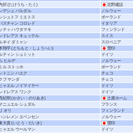
内択 (たけうち・たく)
北野建設
ンデシュ バルダル
ノルウェー
シシュトフ ミエトス
ポーランド
バスチャン コロレド
イタリア
ッティ ハウタマキ
フィンランド
ンドレアス キュッテル
スイス
ルネイ ダミャン
スロベニア
本翔平 (とちもと・しょうへい)
雪印
ルティン シュミット
ドイツ
ム ヒルデ
ノルウェー
ミル ストッホ
ポーランド
ントニン ハエク
チェコ
クブ ヤンダ
チェコ
ヒャエル ノイマイヤー
ドイツ
ンドレアス ワンク
ドイツ
西紀明 (かさい・のりあき)
土屋ホーム
マニュエル シュダル
フランス
リ オリ
フィンランド
ハンレメン エベンセン
ノルウェー
東大貴 (いとう・だいき)
雪印
ヒャエル ウールマン
ドイツ