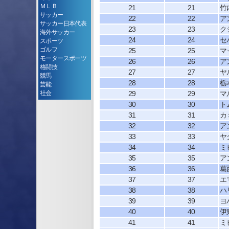
ＭＬＢ
21
21
竹
サッカー
22
22
ア
サッカー日本代表
23
23
ク
海外サッカー
24
24
セ
スポーツ
ゴルフ
25
25
マ
モータースポーツ
26
26
ア
格闘技
27
27
ヤ
競馬
28
28
栃
芸能
社会
29
29
マ
30
30
ト
31
31
カ
32
32
ア
33
33
ヤ
34
34
ミ
35
35
ア
36
36
葛
37
37
エ
38
38
ハ
39
39
ヨ
40
40
伊
41
41
ミ