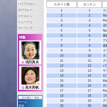
バイアスロン
スタート順
ゼッケン
ボブスレー
1
1
ス
2
2
To
スケルトン
3
3
Pet
リュージュ
4
4
ダ
カーリング
5
5
Ni
6
6
崔
特集
7
7
ア
8
8
金
9
9
イ
10
10
ド
11
11
ス
浅田真央
12
12
バ
13
13
ヤ
14
14
ロ
15
15
Mar
16
16
デ
高木美帆
17
17
Pav
18
18
プ
ニッカン・コム
19
19
ア
ホーム
20
20
Mi
野球