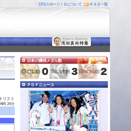
日刊スポーツＩＤについて
ＲＳＳ一覧
日本の獲得メダル数
ＰＤＦニュース
トリスト
04時 24分