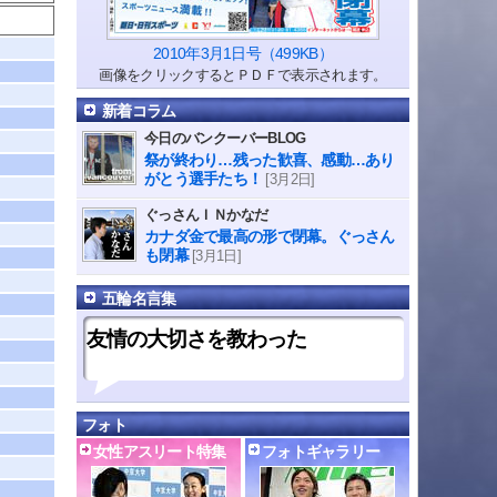
2010年3月1日号（499KB）
画像をクリックするとＰＤＦで表示されます。
新着コラム
今日のバンクーバーBLOG
祭が終わり…残った歓喜、感動…あり
がとう選手たち！
[3月2日]
ぐっさんＩＮかなだ
カナダ金で最高の形で閉幕。ぐっさん
も閉幕
[3月1日]
五輪名言集
友情の大切さを教わった
フォト
女性アスリート特集
フォトギャラリー