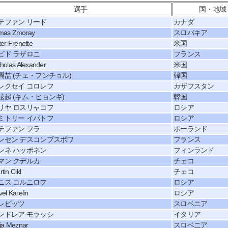
選手
国・地域
テファン リード
カナダ
mas Zmoray
スロバキア
er Frenette
米国
ビド ラザロニ
フランス
cholas Alexander
米国
興喆 (チェ・フンチョル)
韓国
レクセイ コロレフ
カザフスタン
鉉起 (キム・ヒョンギ)
韓国
リヤ ロスリャコフ
ロシア
ミトリー イパトフ
ロシア
テファン フラ
ポーランド
ンセン デスコンブスボワ
フランス
ンネ ハッポネン
フィンランド
マン クデルカ
チェコ
tin Cikl
チェコ
ニス コルニロフ
ロシア
el Karelin
ロシア
レビッツ
スロベニア
ンドレア モラッシ
イタリア
tja Meznar
スロベニア