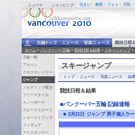
住まい
動画
フォト
天気
ニュース
ショッピング
ホーム
>
バンクーバー五輪
>
競技日程＆結果
>
スキージャンプ
>
五輪一般
スキージャンプ
アルペン
クロスカントリー
トップ
ニュース
写真ニュース
結
ジャンプ
ノルディック複合
競技日程＆結果
フリースタイル
スノーボード
■バンクーバー五輪 記録速報
スピードスケート
■ 2月21日 ジャンプ 男子個人
ショートトラック
フィギュア
アイスホッケー