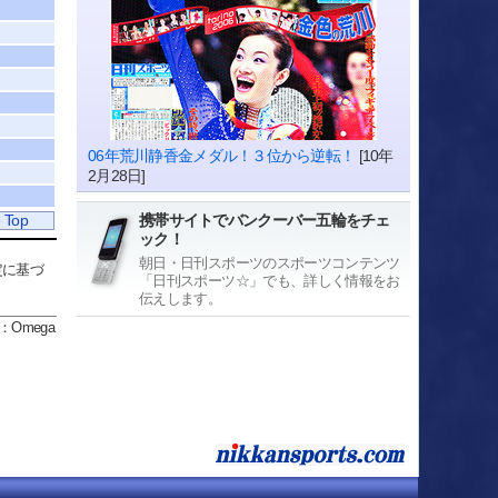
06年荒川静香金メダル！３位から逆転！
[10年
2月28日]
携帯サイトでバンクーバー五輪をチェ
 Top
ック！
朝日・日刊スポーツのスポーツコンテンツ
定に基づ
「日刊スポーツ☆」でも、詳しく情報をお
伝えします。
：Omega