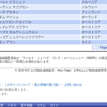
ベルト クラニェツ
スロベニア
ンデシュ ヤコブセン
ノルウェー
ンネ アホネン
フィンランド
ダム マリシュ
ポーランド
ォルフガング ロイツル
オーストリア
ンドレアス コフラー
オーストリア
ーマス モルゲンシュテルン
オーストリア
レゴア シュリーレンツァウアー
オーストリア
モン アマン
スイス
↑ Page
輪組織委員会が、ワールド・ニューズ・プレス・エージェンシー（WNPA）の規
道の表記と一部異なる場合があります。
© 2010 IOC 公式競技成績提供：Atos Origin、計時および競技成績管理
読
このサイトについて
個人情報の取り扱い
お問い合わせ
カット等の転載を禁じます。
します。
結果
メダル
選手名鑑
コラム
ガイド