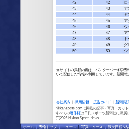
42
42
ロ
43
43
ア
44
44
ヤ
45
45
ア
46
46
ウ
47
47
ア
48
48
ト
49
49
グ
50
50
シ
当サイトの掲載内容は、バンクーバー冬季五
いて配信した情報を利用しています。新聞報
会社案内
採用情報
広告ガイド
新聞購
nikkansports.comに掲載の記事・写真・
すべての
著作権
は日刊スポーツ新聞社に帰属
(C)2026,Nikkan Sports News.
ホーム
五輪トップ
ニュース
写真ニュース
競技日程＆