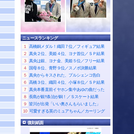
ニュースランキング
１
高橋銅メダル！織田７位／フィギュア結果
２
真央２位、美姫４位、ヨナ首位／ＳＰ結果
３
真央は銀、ヨナ金、美姫５位／フリー結果
４
国母８位、青野９位／スノボ決勝結果
５
真央からキスされた、プルシェンコ告白
６
高橋３位、織田４位、小塚８位／ＳＰ結果
７
真央本番直前イヤホン集中あゆの曲だった
８
長島が銀!!条治が銅！／Ｓスケート結果
９
皆川が出発「いい奥さんもらいました」
10
可愛すぎる英のミュアちゃん／カーリング
復刻紙面