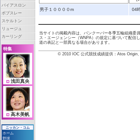
バイアスロン
男子１００００m
04
ボブスレー
スケルトン
リュージュ
当サイトの掲載内容は、バンクーバー冬季五輪組織委
カーリング
ス・エージェンシー（WNPA）の規定に基づいて配信
道の表記と一部異なる場合があります。
特集
© 2010 IOC 公式競技成績提供：Atos Or
浅田真央
高木美帆
ニッカン・コム
ホーム
野球