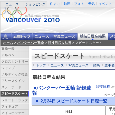
住まい
動画
フォト
天気
イベント
ニュース
ショッピング
ホーム
>
バンクーバー五輪
>
競技日程＆結果
> スピードスケート
五輪一般
スピードスケート
アルペン
Speed Skati
クロスカントリー
トップ
ニュース
写真ニュース
結果
選手名
ジャンプ
ノルディック複合
競技日程＆結果
フリースタイル
競技日程
≫
スノーボード
■バンクーバー五輪 記録速
報
スピードスケート
ページ更新
ショートトラック
■ 2月24日 スピードスケート 日程一覧
フィギュア
予
種目
アイスホッケー
(