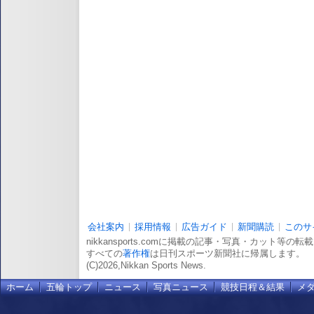
会社案内
採用情報
広告ガイド
新聞購読
このサ
nikkansports.comに掲載の記事・写真・カット等の
すべての
著作権
は日刊スポーツ新聞社に帰属します。
(C)2026,Nikkan Sports News.
ホーム
五輪トップ
ニュース
写真ニュース
競技日程＆結果
メ