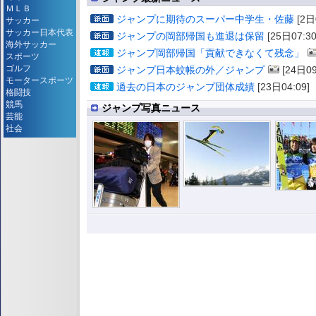
ＭＬＢ
ジャンプに期待のスーパー中学生・佐藤
[2日
サッカー
サッカー日本代表
ジャンプの岡部帰国も進退は保留
[25日07:30
海外サッカー
ジャンプ岡部帰国「貢献できなくて残念」
スポーツ
ゴルフ
ジャンプ日本蚊帳の外／ジャンプ
[24日09
モータースポーツ
過去の日本のジャンプ団体成績
[23日04:09]
格闘技
競馬
ジャンプ写真ニュース
芸能
社会