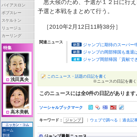
悪天候のため、予選が１２日に行え
バイアスロン
予選と本戦をまとめて行う。
ボブスレー
スケルトン
［2010年2月12日11時38分］
リュージュ
カーリング
関連ニュース
ジャンプに期待のスーパー
特集
ジャンプの岡部帰国も進退
ジャンプ岡部帰国「貢献で
このニュース・話題の日記を書く
浅田真央
※ニュースの日記を書く
このニュースには全
0
件の日記があります
ソーシャルブックマーク
高木美帆
ジャンプ
ウェブで調べる
過去記
キーワード：
ニッカン・コム
ホーム
野球
ジャンプ最新ニュース