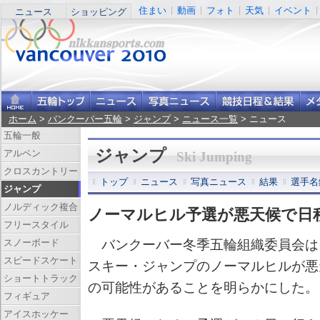
住まい
動画
フォト
天気
イベント
ニュース
ショッピング
ホーム
>
バンクーバー五輪
>
ジャンプ
>
ニュース一覧
> ニュース
五輪一般
ジャンプ
アルペン
Ski Jumping
クロスカントリー
トップ
ニュース
写真ニュース
結果
選手名
ジャンプ
ノルディック複合
ノーマルヒル予選が悪天候で日
フリースタイル
スノーボード
バンクーバー冬季五輪組織委員会は
スピードスケート
スキー・ジャンプのノーマルヒルが悪
ショートトラック
の可能性があることを明らかにした。
フィギュア
アイスホッケー