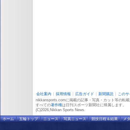
会社案内
採用情報
広告ガイド
新聞購読
このサ
nikkansports.comに掲載の記事・写真・カット等の
すべての
著作権
は日刊スポーツ新聞社に帰属します。
(C)2026,Nikkan Sports News.
ホーム
五輪トップ
ニュース
写真ニュース
競技日程＆結果
メ