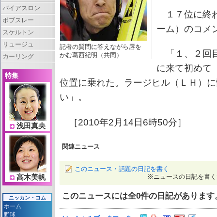
バイアスロン
１７位に終わ
ボブスレー
ーム）のコメ
スケルトン
リュージュ
記者の質問に答えながら唇を
「１、２回目
かむ葛西紀明（共同）
カーリング
に来て初めて
特集
位置に乗れた。ラージヒル（ＬＨ）に
い」。
［2010年2月14日6時50分］
浅田真央
関連ニュース
このニュース・話題の日記を書く
※ニュースの日記を書く
高木美帆
このニュースには全
0
件の日記があります
ニッカン・コム
ホーム
野球