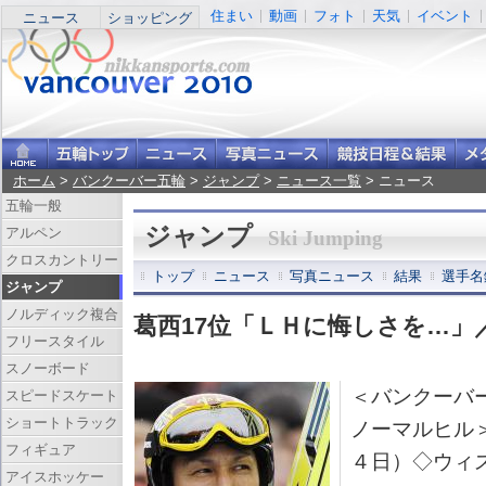
住まい
動画
フォト
天気
イベント
ニュース
ショッピング
ホーム
>
バンクーバー五輪
>
ジャンプ
>
ニュース一覧
> ニュース
五輪一般
ジャンプ
アルペン
Ski Jumping
クロスカントリー
トップ
ニュース
写真ニュース
結果
選手名
ジャンプ
ノルディック複合
葛西17位「ＬＨに悔しさを…」
フリースタイル
スノーボード
＜バンクーバ
スピードスケート
ショートトラック
ノーマルヒル
フィギュア
４日）◇ウィ
アイスホッケー