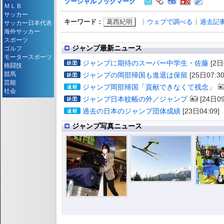
ソーシャルブックマーク
ＭＬＢ
サッカー
葛西紀明
ウェブで調べる
過去記
キーワード：
サッカー日本代表
海外サッカー
スポーツ
ジャンプ最新ニュース
ゴルフ
モータースポーツ
ジャンプに期待のスーパー中学生・佐藤
[2日
格闘技
競馬
ジャンプの岡部帰国も進退は保留
[25日07:30
芸能
ジャンプ岡部帰国「貢献できなくて残念」
社会
ジャンプ日本蚊帳の外／ジャンプ
[24日09
過去の日本のジャンプ団体成績
[23日04:09]
ジャンプ写真ニュース