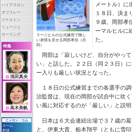
メートル）に
バイアスロン
ボブスレー
１８日、決ま
スケルトン
９歳、岡部孝
リュージュ
ーマルヒルに
カーリング
ラージヒルの公式練習で険し
た。
い表情を見せる岡部孝信（共
同）
特集
岡部は「寂しいけど、自分がやって
い」と話した。２２日（同２３日）に
ー入りも厳しい状況となった。
浅田真央
１８日の公式練習までの各選手の調
治監督は、現在の岡部が試合中に吹く
い風に対応するのが「厳しい」と説明
高木美帆
日本は６大会連続出場で３７歳の葛
ニッカン・コム
ホーム
と、伊東大貴、栃本翔平（ともに雪印
野球