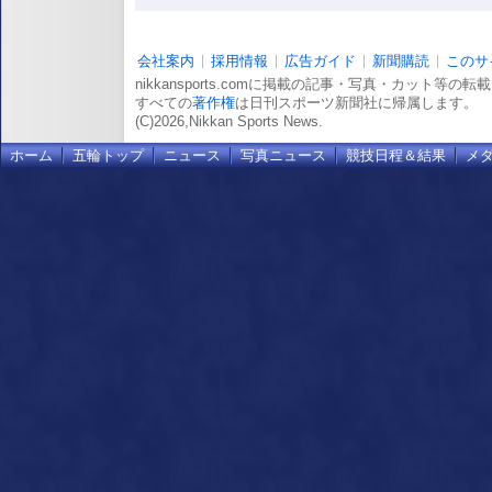
会社案内
採用情報
広告ガイド
新聞購読
このサ
nikkansports.comに掲載の記事・写真・カット等の
すべての
著作権
は日刊スポーツ新聞社に帰属します。
(C)2026,Nikkan Sports News.
ホーム
五輪トップ
ニュース
写真ニュース
競技日程＆結果
メ