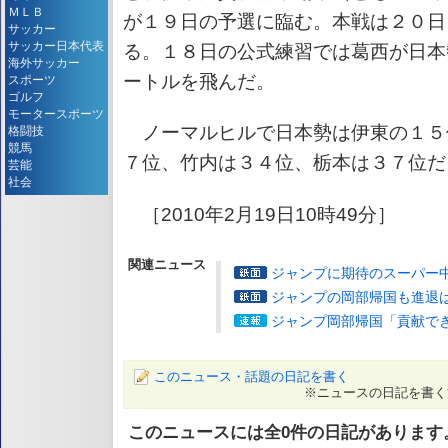
ＭＬＢ
が１９日の予選に臨む。本戦は２０日
サッカー
サッカー日本代表
る。１８日の公式練習では葛西が日本
海外サッカー
ートルを飛んだ。
スポーツ
ゴルフ
モータースポーツ
ノーマルヒルで日本勢は伊東の１５
格闘技
競馬
７位、竹内は３４位、栃本は３７位だ
芸能
社会
［2010年2月19日10時49分］
関連ニュース
ジャンプに期待のスーパー
ジャンプの岡部帰国も進退
ジャンプ岡部帰国「貢献で
このニュース・話題の日記を書く
※ニュースの日記を書く
このニュースには全
0
件の日記があります