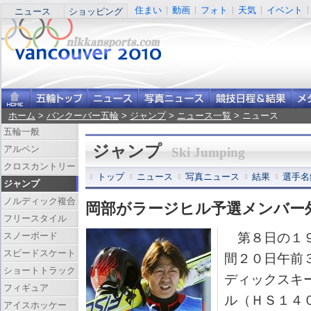
住まい
動画
フォト
天気
イベント
ニュース
ショッピング
ホーム
>
バンクーバー五輪
>
ジャンプ
>
ニュース一覧
> ニュース
五輪一般
ジャンプ
アルペン
Ski Jumping
クロスカントリー
トップ
ニュース
写真ニュース
結果
選手名
ジャンプ
ノルディック複合
岡部がラージヒル予選メンバー
フリースタイル
スノーボード
第８日の１９
スピードスケート
間２０日午前
ショートトラック
ディックスキ
フィギュア
ル（ＨＳ１４
アイスホッケー