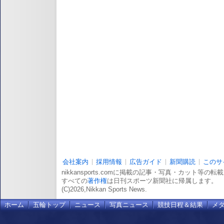
会社案内
採用情報
広告ガイド
新聞購読
このサ
nikkansports.comに掲載の記事・写真・カット等の
すべての
著作権
は日刊スポーツ新聞社に帰属します。
(C)2026,Nikkan Sports News.
ホーム
五輪トップ
ニュース
写真ニュース
競技日程＆結果
メ