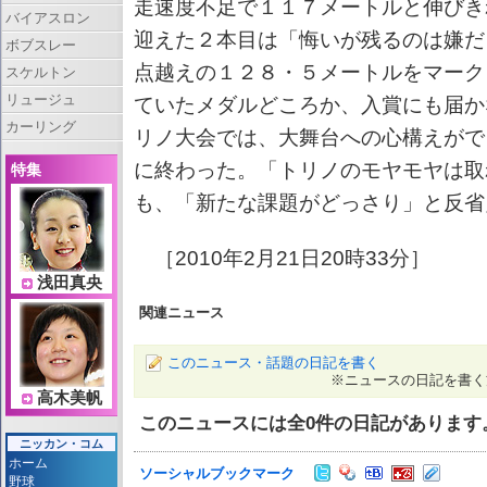
走速度不足で１１７メートルと伸びき
バイアスロン
迎えた２本目は「悔いが残るのは嫌だ
ボブスレー
点越えの１２８・５メートルをマーク
スケルトン
リュージュ
ていたメダルどころか、入賞にも届か
カーリング
リノ大会では、大舞台への心構えがで
に終わった。「トリノのモヤモヤは取
特集
も、「新たな課題がどっさり」と反省
［2010年2月21日20時33分］
浅田真央
関連ニュース
このニュース・話題の日記を書く
※ニュースの日記を書く
高木美帆
このニュースには全
0
件の日記があります
ニッカン・コム
ホーム
ソーシャルブックマーク
野球