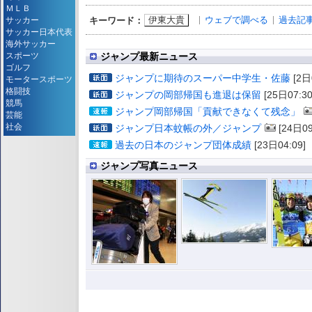
ＭＬＢ
伊東大貴
ウェブで調べる
過去記
キーワード：
サッカー
サッカー日本代表
海外サッカー
スポーツ
ジャンプ最新ニュース
ゴルフ
ジャンプに期待のスーパー中学生・佐藤
[2日
モータースポーツ
格闘技
ジャンプの岡部帰国も進退は保留
[25日07:30
競馬
ジャンプ岡部帰国「貢献できなくて残念」
芸能
社会
ジャンプ日本蚊帳の外／ジャンプ
[24日09
過去の日本のジャンプ団体成績
[23日04:09]
ジャンプ写真ニュース