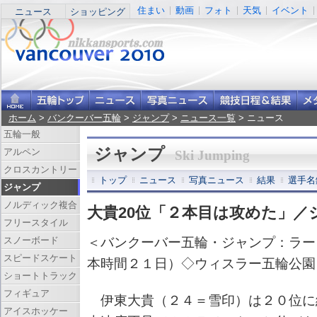
住まい
動画
フォト
天気
イベント
ニュース
ショッピング
ホーム
>
バンクーバー五輪
>
ジャンプ
>
ニュース一覧
> ニュース
五輪一般
ジャンプ
アルペン
Ski Jumping
クロスカントリー
トップ
ニュース
写真ニュース
結果
選手名
ジャンプ
ノルディック複合
大貴20位「２本目は攻めた」／
フリースタイル
スノーボード
＜バンクーバー五輪・ジャンプ：ラー
スピードスケート
本時間２１日）◇ウィスラー五輪公園
ショートトラック
フィギュア
伊東大貴（２４＝雪印）は２０位に
アイスホッケー