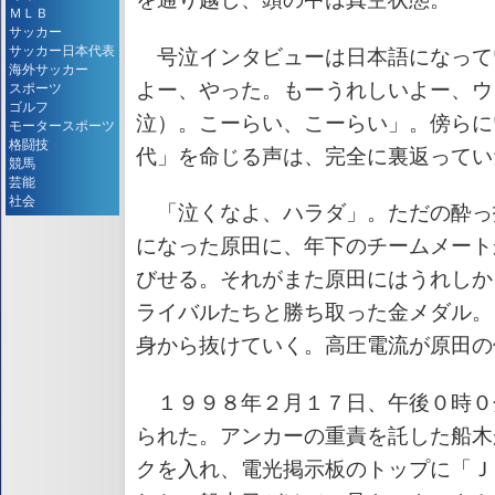
ＭＬＢ
サッカー
サッカー日本代表
号泣インタビューは日本語になって
海外サッカー
よー、やった。もーうれしいよー、ウ
スポーツ
ゴルフ
泣）。こーらい、こーらい」。傍らに
モータースポーツ
格闘技
代」を命じる声は、完全に裏返ってい
競馬
芸能
社会
「泣くなよ、ハラダ」。ただの酔っ
になった原田に、年下のチームメート
びせる。それがまた原田にはうれしか
ライバルたちと勝ち取った金メダル。
身から抜けていく。高圧電流が原田の
１９９８年２月１７日、午後０時０
られた。アンカーの重責を託した船木
クを入れ、電光掲示板のトップに「Ｊ