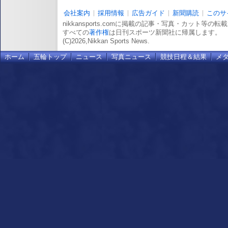
会社案内
採用情報
広告ガイド
新聞購読
このサ
nikkansports.comに掲載の記事・写真・カット等の
すべての
著作権
は日刊スポーツ新聞社に帰属します。
(C)2026,Nikkan Sports News.
ホーム
五輪トップ
ニュース
写真ニュース
競技日程＆結果
メ