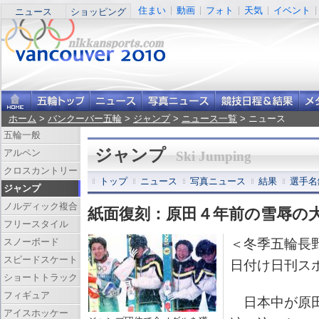
住まい
動画
フォト
天気
イベント
ニュース
ショッピング
ホーム
>
バンクーバー五輪
>
ジャンプ
>
ニュース一覧
> ニュース
五輪一般
ジャンプ
アルペン
Ski Jumping
クロスカントリー
トップ
ニュース
写真ニュース
結果
選手名
ジャンプ
ノルディック複合
紙面復刻：原田４年前の雪辱の
フリースタイル
スノーボード
＜冬季五輪長
スピードスケート
日付け日刊ス
ショートトラック
フィギュア
日本中が原田
アイスホッケー