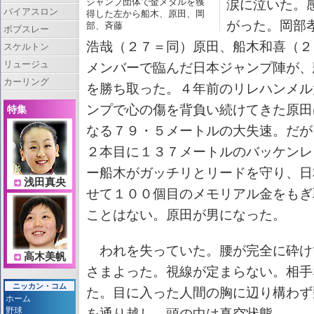
ジャンプ団体で金メダルを獲
涙に泣いた。
バイアスロン
得した左から船木、原田、岡
がった。岡部
部、斉藤
ボブスレー
浩哉（２７＝同）原田、船木和喜（２
スケルトン
リュージュ
メンバーで臨んだ日本ジャンプ陣が、
カーリング
を勝ち取った。４年前のリレハンメル
ンプで心の傷を背負い続けてきた原田
特集
なる７９・５メートルの大失速。だが
２本目に１３７メートルのバッケンレ
ー船木がガッチリとリードを守り、日
浅田真央
せて１００個目のメモリアル金をもぎ
ことはない。原田が男になった。
われを失っていた。腰が完全に砕け
高木美帆
さまよった。視線が定まらない。相手
ニッカン・コム
た。目に入った人間の胸に辺り構わず
ホーム
野球
を通り越し、頭の中は真空状態。