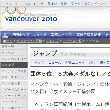
住まい
動画
フォト
天気
イベント
ニュース
ショッピング
ホーム
>
バンクーバー五輪
>
ジャンプ
>
ニュース一覧
> ニュース
五輪一般
ジャンプ
アルペン
Ski Jumping
クロスカントリー
トップ
ニュース
写真ニュース
結果
選手名
ジャンプ
ノルディック複合
団体５位、３大会メダルなし／
フリースタイル
スノーボード
＜バンクーバー五輪・ジャンプ：団体
スピードスケート
２３日）◇ウィスラー五輪公園
ショートトラック
フィギュア
ベテラン葛西紀明（土屋ホーム）伊
アイスホッケー