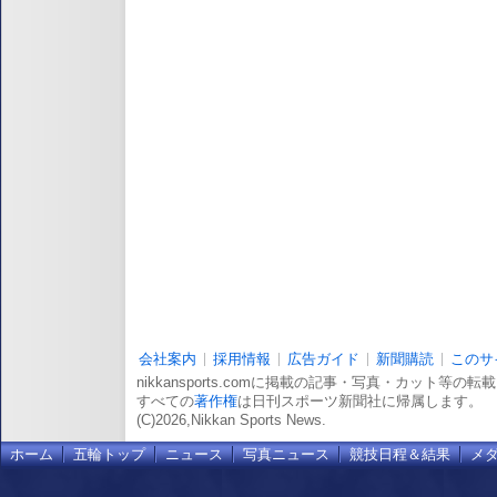
会社案内
採用情報
広告ガイド
新聞購読
このサ
nikkansports.comに掲載の記事・写真・カット等の
すべての
著作権
は日刊スポーツ新聞社に帰属します。
(C)2026,Nikkan Sports News.
ホーム
五輪トップ
ニュース
写真ニュース
競技日程＆結果
メ