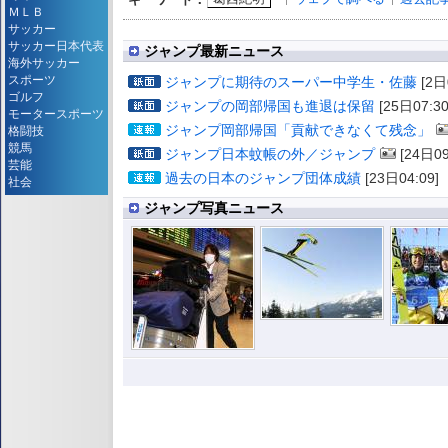
ＭＬＢ
サッカー
サッカー日本代表
ジャンプ最新ニュース
海外サッカー
スポーツ
ジャンプに期待のスーパー中学生・佐藤
[2日
ゴルフ
ジャンプの岡部帰国も進退は保留
[25日07:30
モータースポーツ
ジャンプ岡部帰国「貢献できなくて残念」
格闘技
競馬
ジャンプ日本蚊帳の外／ジャンプ
[24日09
芸能
過去の日本のジャンプ団体成績
[23日04:09]
社会
ジャンプ写真ニュース