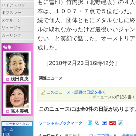
もに雪印）竹内択（北野建設）の４人
バイアスロン
本は、１００７・７点で５位だった。
ボブスレー
続で個人、団体ともにメダルなしに終
スケルトン
リュージュ
ルは取れなかったけど最後いいジャン
カーリング
ない」と笑顔で話した。オーストリア
成した。
特集
［2010年2月23日16時42分］
関連ニュース
浅田真央
このニュース・話題の日記を書く
※ニュースの日記を書く
このニュースには全
0
件の日記があります
高木美帆
ソーシャルブックマーク
ニッカン・コム
ホーム
野球
葛西紀明
ウェブで調べる
過去記
キーワード：