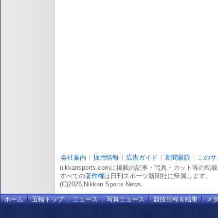
会社案内
採用情報
広告ガイド
新聞購読
このサ
nikkansports.comに掲載の記事・写真・カット等の
すべての
著作権
は日刊スポーツ新聞社に帰属します。
(C)2026,Nikkan Sports News.
ホーム
五輪トップ
ニュース
写真ニュース
競技日程＆結果
メ