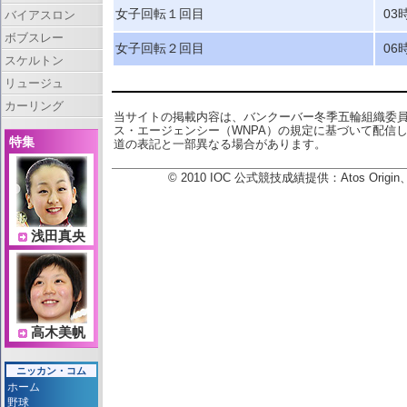
女子回転１回目
03
バイアスロン
ボブスレー
女子回転２回目
06
スケルトン
リュージュ
カーリング
当サイトの掲載内容は、バンクーバー冬季五輪組織委
ス・エージェンシー（WNPA）の規定に基づいて配信
特集
道の表記と一部異なる場合があります。
© 2010 IOC 公式競技成績提供：Atos Or
浅田真央
高木美帆
ニッカン・コム
ホーム
野球