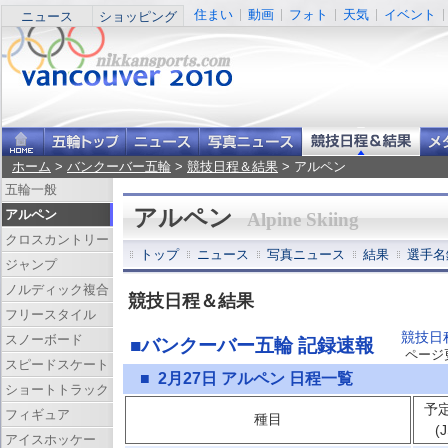
住まい
動画
フォト
天気
イベント
ニュース
ショッピング
ホーム
>
バンクーバー五輪
>
競技日程＆結果
> アルペン
五輪一般
アルペン
アルペン
Alpine Skiing
クロスカントリー
トップ
ニュース
写真ニュース
結果
選手名
ジャンプ
ノルディック複合
競技日程＆結果
フリースタイル
競技日
スノーボード
■バンクーバー五輪 記録速報
ページ更新
スピードスケート
■ 2月27日 アルペン 日程一覧
ショートトラック
予
フィギュア
種目
(
アイスホッケー