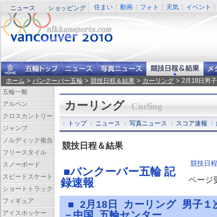
住まい
動画
フォト
天気
イベント
ニュース
ショッピング
ホーム
>
バンクーバー五輪
>
競技日程＆結果
>
カーリング
> 2月18日
五輪一般
カーリング
アルペン
Curling
クロスカントリー
トップ
ニュース
写真ニュース
スコア速報
ジャンプ
ノルディック複合
競技日程＆結果
フリースタイル
競技日
スノーボード
■バンクーバー五輪 記
スピードスケート
ページ更新
録速報
ショートトラック
フィギュア
■ 2月18日 カーリング 男子
アイスホッケー
－中国 五輪センター