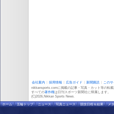
会社案内
採用情報
広告ガイド
新聞購読
このサ
nikkansports.comに掲載の記事・写真・カット等の
すべての
著作権
は日刊スポーツ新聞社に帰属します。
(C)2026,Nikkan Sports News.
ホーム
五輪トップ
ニュース
写真ニュース
競技日程＆結果
メ