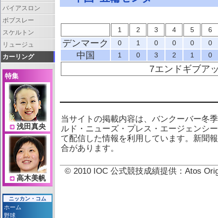
バイアスロン
ボブスレー
1
2
3
4
5
6
スケルトン
デンマーク
0
1
0
0
0
0
リュージュ
中国
1
0
3
2
1
0
カーリング
7エンドギブア
特集
当サイトの掲載内容は、バンクーバー冬季
浅田真央
ルド・ニューズ・プレス・エージェンシー
て配信した情報を利用しています。新聞報
合があります。
© 2010 IOC 公式競技成績提供：Atos 
高木美帆
ニッカン・コム
ホーム
野球