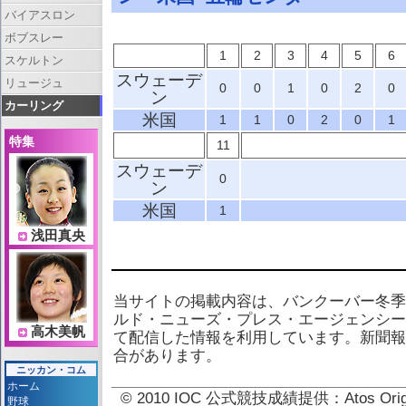
バイアスロン
ボブスレー
1
2
3
4
5
6
スケルトン
スウェーデ
リュージュ
0
0
1
0
2
0
ン
カーリング
米国
1
1
0
2
0
1
特集
11
スウェーデ
0
ン
米国
1
浅田真央
当サイトの掲載内容は、バンクーバー冬季
ルド・ニューズ・プレス・エージェンシー
高木美帆
て配信した情報を利用しています。新聞報
合があります。
ニッカン・コム
ホーム
© 2010 IOC 公式競技成績提供：Atos 
野球