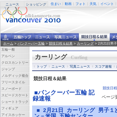
住まい
動画
フォト
天気
イベント
ニュース
ショッピング
ホーム
>
バンクーバー五輪
>
競技日程＆結果
>
カーリング
> 2月21日
五輪一般
カーリング
アルペン
Curling
クロスカントリー
トップ
ニュース
写真ニュース
スコア速報
ジャンプ
ノルディック複合
競技日程＆結果
フリースタイル
競技日
スノーボード
■バンクーバー五輪 記
スピードスケート
ページ更新
録速報
ショートトラック
フィギュア
■ 2月21日 カーリング 男子
アイスホッケー
ン－米国 五輪センター