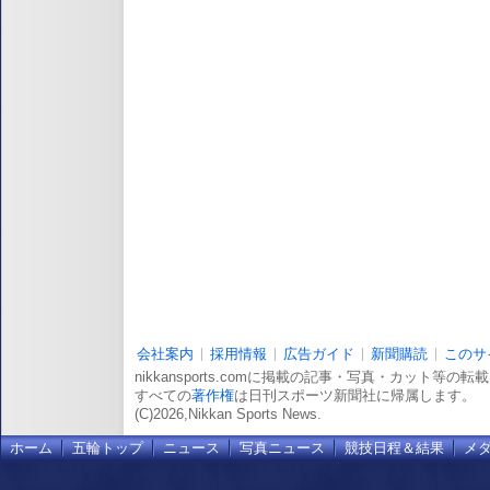
会社案内
採用情報
広告ガイド
新聞購読
このサ
nikkansports.comに掲載の記事・写真・カット等の
すべての
著作権
は日刊スポーツ新聞社に帰属します。
(C)2026,Nikkan Sports News.
ホーム
五輪トップ
ニュース
写真ニュース
競技日程＆結果
メ