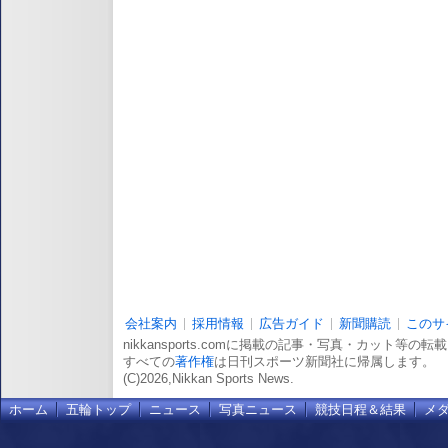
会社案内
採用情報
広告ガイド
新聞購読
このサ
nikkansports.comに掲載の記事・写真・カット等の
すべての
著作権
は日刊スポーツ新聞社に帰属します。
(C)2026,Nikkan Sports News.
ホーム
五輪トップ
ニュース
写真ニュース
競技日程＆結果
メ