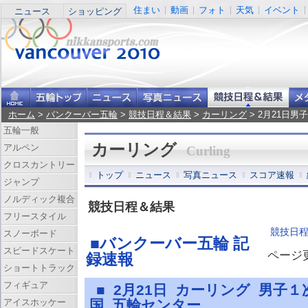
住まい
動画
フォト
天気
イベント
ニュース
ショッピング
ホーム
>
バンクーバー五輪
>
競技日程＆結果
>
カーリング
> 2月21日
五輪一般
カーリング
アルペン
Curling
クロスカントリー
トップ
ニュース
写真ニュース
スコア速報
ジャンプ
ノルディック複合
競技日程＆結果
フリースタイル
競技日
スノーボード
■バンクーバー五輪 記
スピードスケート
ページ更新
録速報
ショートトラック
フィギュア
■ 2月21日 カーリング 男子
アイスホッケー
国 五輪センター