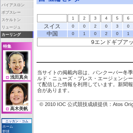
バイアスロン
ボブスレー
1
2
3
4
5
6
スケルトン
スイス
0
0
2
0
3
0
リュージュ
中国
0
1
0
2
0
1
カーリング
9エンドギブア
特集
当サイトの掲載内容は、バンクーバー冬季
浅田真央
ルド・ニューズ・プレス・エージェンシー
て配信した情報を利用しています。新聞報
合があります。
© 2010 IOC 公式競技成績提供：Atos 
高木美帆
ニッカン・コム
ホーム
野球