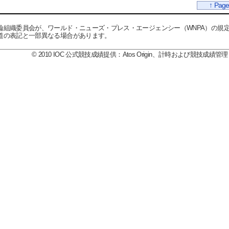
↑ Page
輪組織委員会が、ワールド・ニューズ・プレス・エージェンシー（WNPA）の規
道の表記と一部異なる場合があります。
© 2010 IOC 公式競技成績提供：Atos Origin、計時および競技成績管理