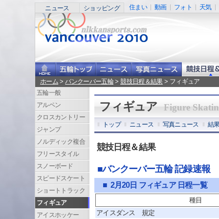
住まい
動画
フォト
天気
ニュース
ショッピング
ホーム
>
バンクーバー五輪
>
競技日程＆結果
> フィギュア
五輪一般
フィギュア
アルペン
Figure Skati
クロスカントリー
トップ
ニュース
写真ニュース
結
ジャンプ
ノルディック複合
競技日程＆結果
フリースタイル
スノーボード
■バンクーバー五輪 記録速報
スピードスケート
■ 2月20日 フィギュア 日程一覧
ショートトラック
種目
フィギュア
アイスダンス 規定
アイスホッケー