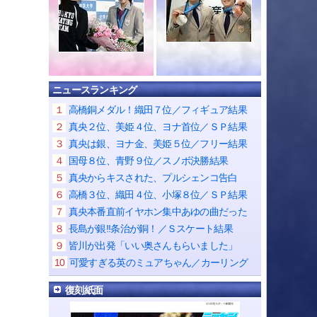
ニュースランキング
１
高橋銅メダル！織田７位／フィギュア結果
２
真央２位、美姫４位、ヨナ首位／ＳＰ結果
３
真央は銀、ヨナ金、美姫５位／フリー結果
４
国母８位、青野９位／スノボ決勝結果
５
真央からキスされた、プルシェンコ告白
６
高橋３位、織田４位、小塚８位／ＳＰ結果
７
真央本番直前イヤホン集中あゆの曲だった
８
長島が銀!!条治が銅！／Ｓスケート結果
９
皆川が出発「いい奥さんもらいました」
10
可愛すぎる英のミュアちゃん／カーリング
復刻紙面