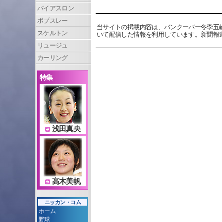
バイアスロン
ボブスレー
当サイトの掲載内容は、バンクーバー冬季五
スケルトン
いて配信した情報を利用しています。新聞報
リュージュ
カーリング
特集
浅田真央
高木美帆
ニッカン・コム
ホーム
野球