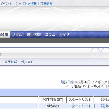
イベント
とっておき情報
積雪情報
ng
果
選手名鑑
競技メモ
競技日程
≫ 2月20日 フィギュア
ページ更新 (JST) ≫ 02月 20日 
予定時刻 (JST)
スタートリスト
競技
09時45分
スタートリスト
競技