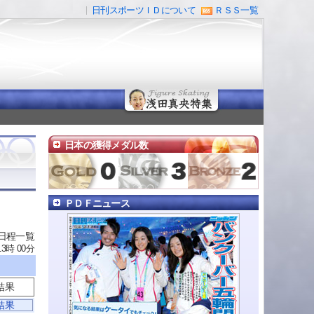
日刊スポーツＩＤについて
ＲＳＳ一覧
日本の獲得メダル数
ＰＤＦニュース
 日程一覧
13時 00分
結果
結果