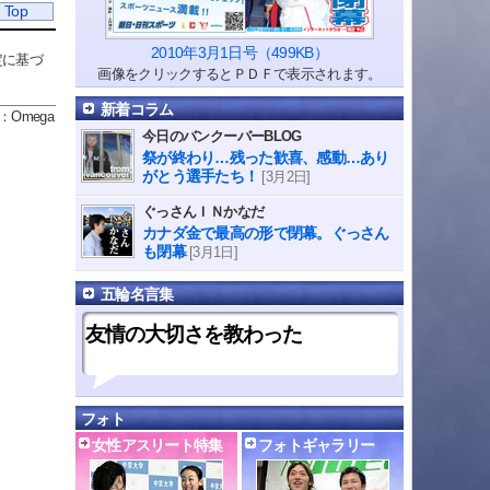
 Top
2010年3月1日号（499KB）
定に基づ
画像をクリックするとＰＤＦで表示されます。
新着コラム
：Omega
今日のバンクーバーBLOG
祭が終わり…残った歓喜、感動…あり
がとう選手たち！
[3月2日]
ぐっさんＩＮかなだ
カナダ金で最高の形で閉幕。ぐっさん
も閉幕
[3月1日]
五輪名言集
友情の大切さを教わった
フォト
女性アスリート特集
フォトギャラリー