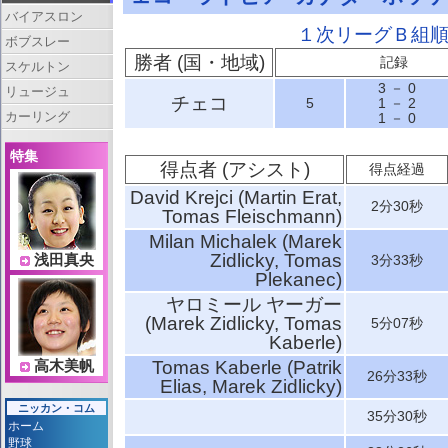
バイアスロン
１次リーグＢ組
ボブスレー
勝者 (国・地域)
記録
スケルトン
3 － 0
リュージュ
チェコ
5
1 － 2
カーリング
1 － 0
特集
得点者 (アシスト)
得点経過
David Krejci (Martin Erat,
2分30秒
Tomas Fleischmann)
Milan Michalek (Marek
Zidlicky, Tomas
浅田真央
3分33秒
Plekanec)
ヤロミール ヤーガー
(Marek Zidlicky, Tomas
5分07秒
Kaberle)
Tomas Kaberle (Patrik
高木美帆
26分33秒
Elias, Marek Zidlicky)
ニッカン・コム
35分30秒
ホーム
野球