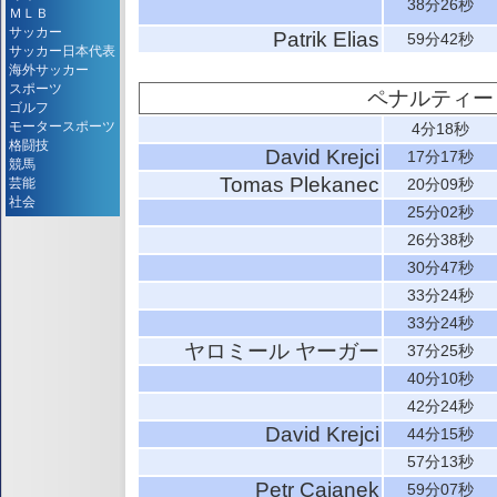
38分26秒
ＭＬＢ
サッカー
Patrik Elias
59分42秒
サッカー日本代表
海外サッカー
スポーツ
ペナルティー
ゴルフ
モータースポーツ
4分18秒
格闘技
David Krejci
17分17秒
競馬
Tomas Plekanec
芸能
20分09秒
社会
25分02秒
26分38秒
30分47秒
33分24秒
33分24秒
ヤロミール ヤーガー
37分25秒
40分10秒
42分24秒
David Krejci
44分15秒
57分13秒
Petr Cajanek
59分07秒