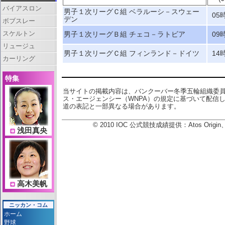
バイアスロン
男子１次リーグＣ組 ベラルーシ－スウェー
05
デン
ボブスレー
スケルトン
男子１次リーグＢ組 チェコ－ラトビア
09
リュージュ
男子１次リーグＣ組 フィンランド－ドイツ
14
カーリング
特集
当サイトの掲載内容は、バンクーバー冬季五輪組織委
ス・エージェンシー（WNPA）の規定に基づいて配信
道の表記と一部異なる場合があります。
© 2010 IOC 公式競技成績提供：Atos Or
浅田真央
高木美帆
ニッカン・コム
ホーム
野球