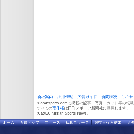
会社案内
採用情報
広告ガイド
新聞購読
このサ
nikkansports.comに掲載の記事・写真・カット等の
すべての
著作権
は日刊スポーツ新聞社に帰属します。
(C)2026,Nikkan Sports News.
ホーム
五輪トップ
ニュース
写真ニュース
競技日程＆結果
メ