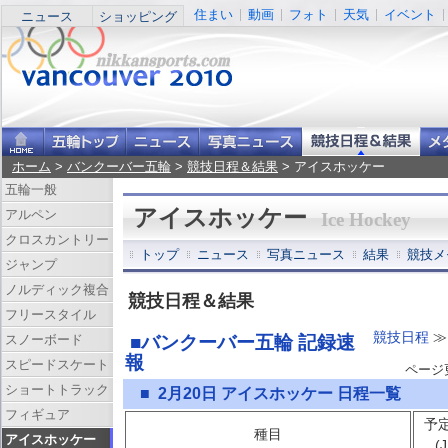
住まい
動画
フォト
天気
イベント
ニュース
ショッピング
ホーム
>
バンクーバー五輪
>
競技日程＆結果
> アイスホッケー
五輪一般
アイスホッケー
アルペン
Ice Hockey
クロスカントリー
トップ
ニュース
写真ニュース
結果
競技メ
ジャンプ
ノルディック複合
競技日程＆結果
フリースタイル
競技日程
≫
スノーボード
■バンクーバー五輪 記録速
報
スピードスケート
ページ更新
ショートトラック
■ 2月20日 アイスホッケー 日程一覧
フィギュア
予
種目
アイスホッケー
(