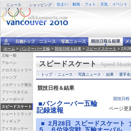
住まい
動画
フォト
天気
イベント
ニュース
ショッピング
ホーム
>
バンクーバー五輪
>
競技日程＆結果
>
スピードスケート
> 2月
五輪一般
スピードスケート
アルペン
Speed Skati
クロスカントリー
トップ
ニュース
写真ニュース
結果
選手名
ジャンプ
ノルディック複合
競技日程＆結果
フリースタイル
競技日程
スノーボード
■バンクーバー五輪
スピードスケート
ページ更新 
記録速報
ショートトラック
フィギュア
■ 2月28日 スピードスケート
アイスホッケー
５、６位決定戦 五輪オーバル