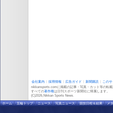
会社案内
採用情報
広告ガイド
新聞購読
このサ
nikkansports.comに掲載の記事・写真・カット等の
すべての
著作権
は日刊スポーツ新聞社に帰属します。
(C)2026,Nikkan Sports News.
ホーム
五輪トップ
ニュース
写真ニュース
競技日程＆結果
メ