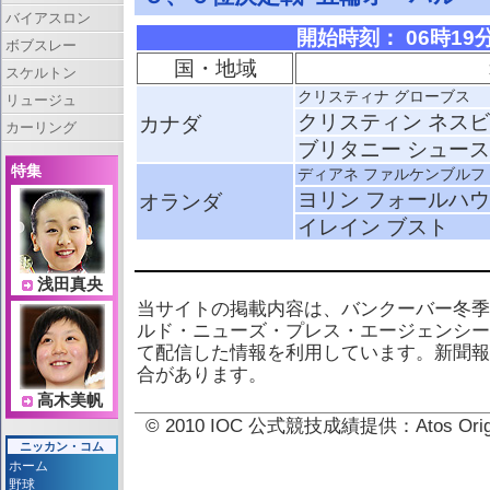
バイアスロン
開始時刻： 06時19分 
ボブスレー
国・地域
スケルトン
クリスティナ グローブス
リュージュ
クリスティン ネス
カナダ
カーリング
ブリタニー シュー
特集
ディアネ ファルケンブルフ
ヨリン フォールハ
オランダ
イレイン ブスト
浅田真央
当サイトの掲載内容は、バンクーバー冬季
ルド・ニューズ・プレス・エージェンシー
て配信した情報を利用しています。新聞報
合があります。
高木美帆
© 2010 IOC 公式競技成績提供：Atos 
ニッカン・コム
ホーム
野球