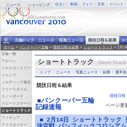
住まい
動画
フォト
天気
イベント
ニュース
ショッピング
ホーム
>
バンクーバー五輪
>
競技日程＆結果
>
ショートトラック
> 2月
五輪一般
ショートトラック
アルペン
Short Track
クロスカントリー
トップ
ニュース
写真ニュース
結果
選手名
ジャンプ
ノルディック複合
競技日程＆結果
フリースタイル
競技日程
スノーボード
■バンクーバー五輪
スピードスケート
ページ更新 
記録速報
ショートトラック
フィギュア
■ 2月14日 ショートトラック
アイスホッケー
決定戦 パシフィックコロシア