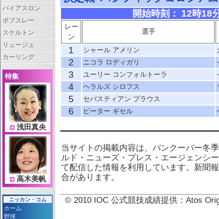
バイアスロン
開始時刻： 12時18分 
ボブスレー
レー
選手
スケルトン
ン
リュージュ
1
シャール アメリン
カーリング
2
ニコラ ロディガリ
3
ユーリー コンフォルトーラ
特集
4
ヘラルズ シロフス
5
セバスティアン プラウス
6
ピーター ギセル
浅田真央
当サイトの掲載内容は、バンクーバー冬季
ルド・ニューズ・プレス・エージェンシー
て配信した情報を利用しています。新聞報
合があります。
高木美帆
© 2010 IOC 公式競技成績提供：Atos 
ニッカン・コム
ホーム
野球