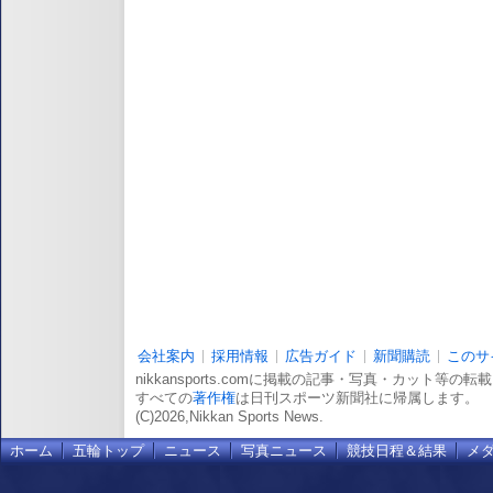
会社案内
採用情報
広告ガイド
新聞購読
このサ
nikkansports.comに掲載の記事・写真・カット等の
すべての
著作権
は日刊スポーツ新聞社に帰属します。
(C)2026,Nikkan Sports News.
ホーム
五輪トップ
ニュース
写真ニュース
競技日程＆結果
メ