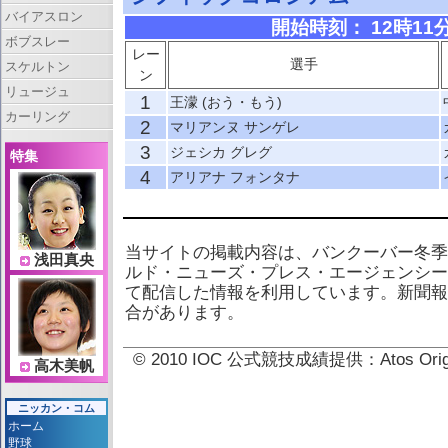
バイアスロン
開始時刻： 12時11分 
ボブスレー
レー
選手
スケルトン
ン
リュージュ
1
王濛 (おう・もう)
カーリング
2
マリアンヌ サンゲレ
3
ジェシカ グレグ
特集
4
アリアナ フォンタナ
当サイトの掲載内容は、バンクーバー冬季
浅田真央
ルド・ニューズ・プレス・エージェンシー
て配信した情報を利用しています。新聞報
合があります。
© 2010 IOC 公式競技成績提供：Atos 
高木美帆
ニッカン・コム
ホーム
野球