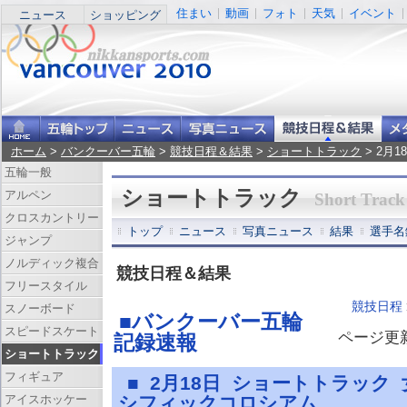
住まい
動画
フォト
天気
イベント
ニュース
ショッピング
ホーム
>
バンクーバー五輪
>
競技日程＆結果
>
ショートトラック
> 2月
五輪一般
ショートトラック
アルペン
Short Track
クロスカントリー
トップ
ニュース
写真ニュース
結果
選手名
ジャンプ
ノルディック複合
競技日程＆結果
フリースタイル
競技日程
スノーボード
■バンクーバー五輪
スピードスケート
ページ更新 
記録速報
ショートトラック
フィギュア
■ 2月18日 ショートトラック
アイスホッケー
シフィックコロシアム