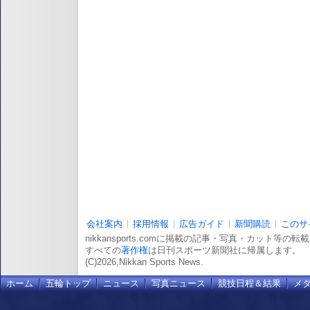
会社案内
採用情報
広告ガイド
新聞購読
このサ
nikkansports.comに掲載の記事・写真・カット等の
すべての
著作権
は日刊スポーツ新聞社に帰属します。
(C)2026,Nikkan Sports News.
ホーム
五輪トップ
ニュース
写真ニュース
競技日程＆結果
メ