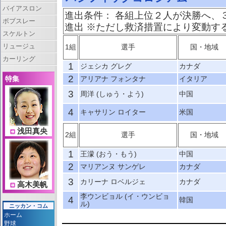
バイアスロン
進出条件： 各組上位２人が決勝へ、
ボブスレー
進出 ※ただし救済措置により変動す
スケルトン
リュージュ
1組
選手
国・地域
カーリング
1
ジェシカ グレグ
カナダ
2
特集
アリアナ フォンタナ
イタリア
3
周洋 (しゅう・よう)
中国
4
キャサリン ロイター
米国
浅田真央
2組
選手
国・地域
1
王濛 (おう・もう)
中国
2
マリアンヌ サンゲレ
カナダ
3
カリーナ ロベルジェ
カナダ
高木美帆
李ウンビョル (イ・ウンビョ
4
韓国
ル)
ニッカン・コム
ホーム
野球