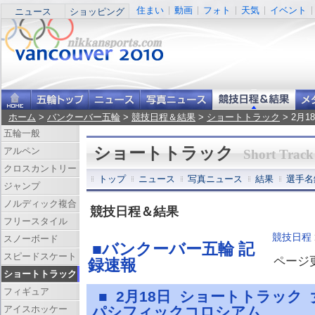
住まい
動画
フォト
天気
イベント
ニュース
ショッピング
ホーム
>
バンクーバー五輪
>
競技日程＆結果
>
ショートトラック
> 2月
五輪一般
ショートトラック
アルペン
Short Track
クロスカントリー
トップ
ニュース
写真ニュース
結果
選手名
ジャンプ
ノルディック複合
競技日程＆結果
フリースタイル
競技日程
スノーボード
■バンクーバー五輪 記
スピードスケート
ページ更新
録速報
ショートトラック
フィギュア
■ 2月18日 ショートトラック
アイスホッケー
パシフィックコロシアム