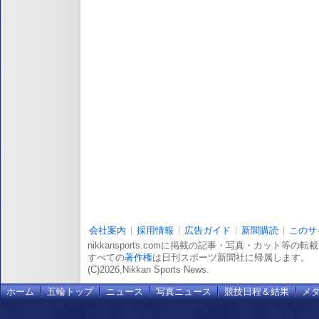
会社案内
採用情報
広告ガイド
新聞購読
このサ
nikkansports.comに掲載の記事・写真・カット等の
すべての
著作権
は日刊スポーツ新聞社に帰属します。
(C)2026,Nikkan Sports News.
ホーム
五輪トップ
ニュース
写真ニュース
競技日程＆結果
メ