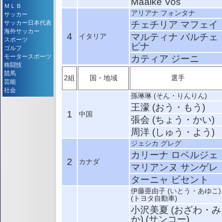
Maaike Vos
ＭＬＢ
アリアナ フォンタナ
サッカー
サッカー日本代表
チェチリア マフェイ
海外サッカー
4
マルティナ バルチェ
イタリア
スポーツ
ピナ
ゴルフ
モータースポーツ
カティア ジーニ
格闘技
競馬
2組
国・地域
選手
芸能
社会
孫琳琳 (そん・りんりん)
王濛 (おう・もう)
1
中国
張会 (ちょう・かい)
周洋 (しゅう・よう)
ジェシカ グレグ
カリーナ ロベルジェ
2
カナダ
マリアンヌ サンゲレ
ターニャ ビセント
伊藤亜由子 (いとう・あゆこ)
(トヨタ自動車)
小沢美夏 (おざわ・み
か) (サンコー)