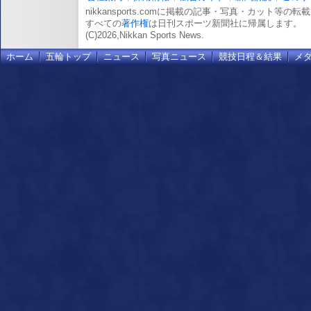
nikkansports.comに掲載の記事・写真・カット等の
すべての
著作権
は日刊スポーツ新聞社に帰属します。
(C)2026,Nikkan Sports News.
ホーム
五輪トップ
ニュース
写真ニュース
競技日程＆結果
メ