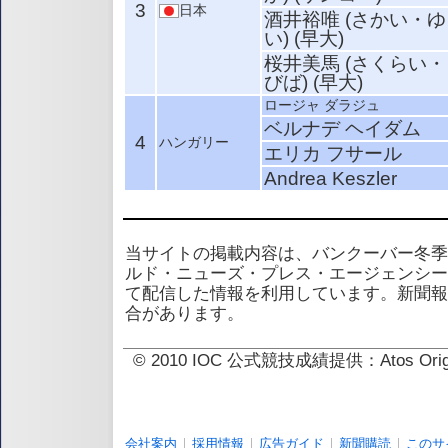
3
日本
酒井裕唯 (さかい・ゆ
い) (早大)
桜井美馬 (さくらい・
びば) (早大)
ロージャ ダラジュ
ベルナデ ヘイダム
4
ハンガリー
エリカ フサール
Andrea Keszler
当サイトの掲載内容は、バンクーバー冬季
ルド・ニューズ・プレス・エージェンシー
て配信した情報を利用しています。新聞報
合があります。
© 2010 IOC 公式競技成績提供：Atos 
会社案内
採用情報
広告ガイド
新聞購読
このサ