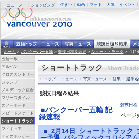
住まい
動画
フォト
天気
イベント
ニュース
ショッピング
ホーム
>
バンクーバー五輪
>
競技日程＆結果
>
ショートトラック
> 2月
五輪一般
ショートトラック
アルペン
Short Track
クロスカントリー
トップ
ニュース
写真ニュース
結果
選手名
ジャンプ
ノルディック複合
競技日程＆結果
フリースタイル
競技日程
スノーボード
■バンクーバー五輪 記
スピードスケート
ページ更新
録速報
ショートトラック
フィギュア
■ 2月14日 ショートトラック
アイスホッケー
ー予選 パシフィックコロシア