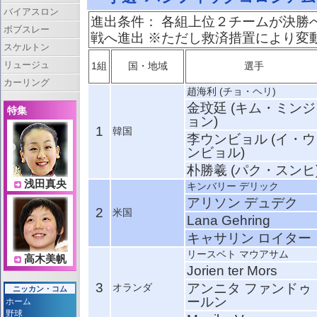
バイアスロン
進出条件： 各組上位２チームが決勝
ボブスレー
戦へ進出 ※ただし救済措置により変
スケルトン
リュージュ
1組
国・地域
選手
カーリング
趙海利 (チョ・ヘリ)
金玟廷 (キム・ミンジ
特集
ョン)
1
韓国
李ウンビョル (イ・ウ
ンビョル)
朴勝羲 (パク・スンヒ
浅田真央
キンバリー デリック
アリソン デュデク
2
米国
Lana Gehring
キャサリン ロイター
リースベト マウアサム
高木美帆
Jorien ter Mors
3
アンニタ ファンドゥ
オランダ
ニッカン・コム
ールン
ホーム
野球