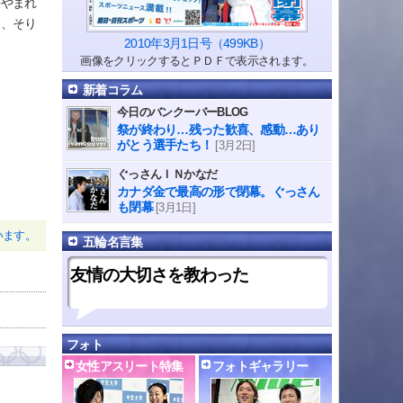
やまれ
て、そり
2010年3月1日号（499KB）
画像をクリックするとＰＤＦで表示されます。
新着コラム
今日のバンクーバーBLOG
祭が終わり…残った歓喜、感動…あり
がとう選手たち！
[3月2日]
ぐっさんＩＮかなだ
カナダ金で最高の形で閉幕。ぐっさん
も閉幕
[3月1日]
います。
五輪名言集
友情の大切さを教わった
フォト
女性アスリート特集
フォトギャラリー