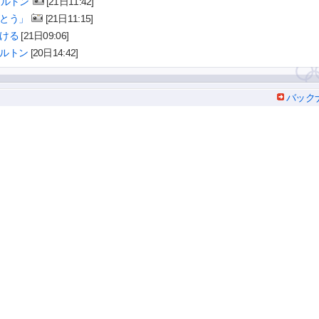
ケルトン
[21日11:42]
とう」
[21日11:15]
ける
[21日09:06]
ルトン
[20日14:42]
バック