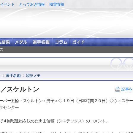
イベント
とっておき情報
積雪情報
ース
果
選手名鑑
競技メモ
」／スケルトン
記事を
ーバー五輪・スケルトン：男子＞◇１９日（日本時間２０日）◇ウィスラ
グセンター
４回戦進出を決めた田山信輔（システックス）のコメント。