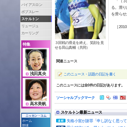
「（３回
バイアスロン
る。滑り
ボブスレー
を滑らせ
スケルトン
リュージュ
［2010
カーリング
３回戦の滑走を終え、笑顔を見
特集
せる田山真輔（共同）
関連ニュース
浅田真央
このニュース・話題の日記を書く
このニュースには全
0
件の日記があります。
ソーシャルブックマーク
高木美帆
スケルトン最新ニュース
ニッカン・コム
失格小室が謝罪「申し訳なく思って
ホーム
野球