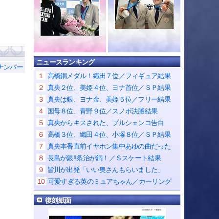
ニュースランキング
ナンバー
１
高橋銅メダル！織田７位／フィギュア結果
２
真央２位、美姫４位、ヨナ首位／ＳＰ結果
３
真央は銀、ヨナ金、美姫５位／フリー結果
４
国母８位、青野９位／スノボ決勝結果
５
真央からキスされた、プルシェンコ告白
６
高橋３位、織田４位、小塚８位／ＳＰ結果
７
真央本番直前イヤホン集中あゆの曲だった
８
長島が銀!!条治が銅！／Ｓスケート結果
９
皆川が出発「いい奥さんもらいました」
10
可愛すぎる英のミュアちゃん／カーリング
復刻紙面