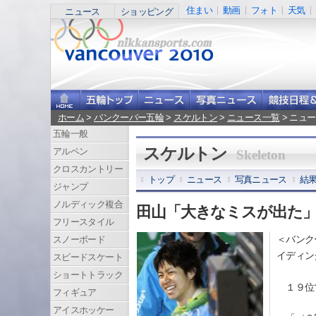
住まい
動画
フォト
天気
ニュース
ショッピング
ホーム
>
バンクーバー五輪
>
スケルトン
>
ニュース一覧
> ニュ
五輪一般
スケルトン
アルペン
Skeleton
クロスカントリー
トップ
ニュース
写真ニュース
結
ジャンプ
ノルディック複合
田山「大きなミスが出た
フリースタイル
＜バンク
スノーボード
イディン
スピードスケート
ショートトラック
１９位で
フィギュア
アイスホッケー