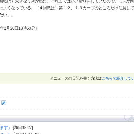
戦は）大きなミスが出た。それまではいい滑りをしていたので、ミスが悔
はよくなっている。（４回戦は）第１２、１３カーブのところだけ注意し
たい」。
年2月20日13時58分］
※ニュースの日記を書く方法は
こちらで紹介して
ます」
[26日12:27]