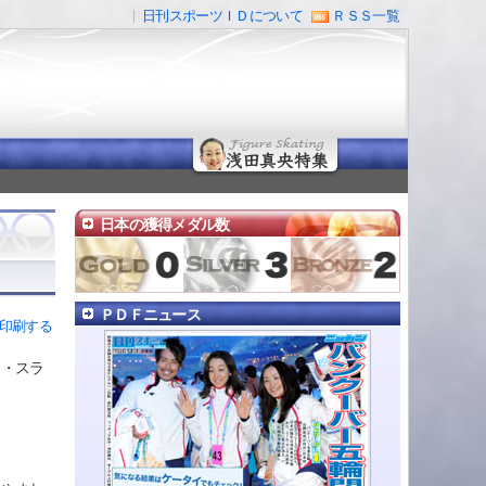
日刊スポーツＩＤについて
ＲＳＳ一覧
日本の獲得メダル数
ＰＤＦニュース
印刷する
ー・スラ