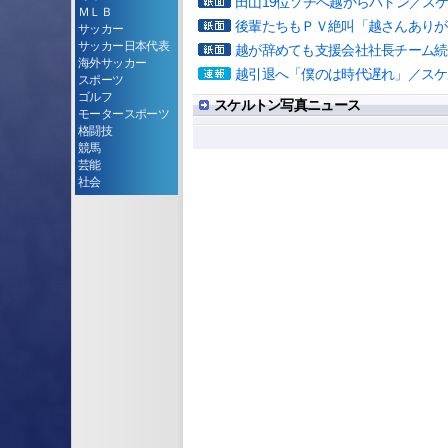
田山19位ソチへ越からバトン／ス
ＭＬＢ
後輩たちもＰＶ絶叫「越さんありが
サッカー
サッカー日本代表
越が辞めても支援会社社長チーム続
海外サッカー
越引退へ「僕のは時代遅れ」／スケ
スポーツ
ゴルフ
スケルトン写真ニュース
モータースポーツ
格闘技
競馬
芸能
社会