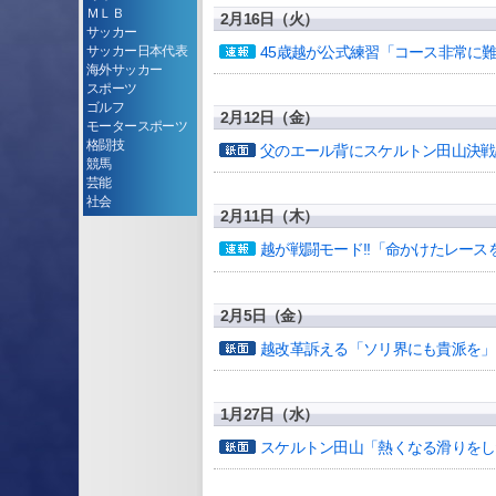
ＭＬＢ
2月16日（火）
サッカー
45歳越が公式練習「コース非常に
サッカー日本代表
海外サッカー
スポーツ
ゴルフ
2月12日（金）
モータースポーツ
格闘技
父のエール背にスケルトン田山決戦
競馬
芸能
社会
2月11日（木）
越が戦闘モード!!「命かけたレース
2月5日（金）
越改革訴える「ソリ界にも貴派を」
1月27日（水）
スケルトン田山「熱くなる滑りをし