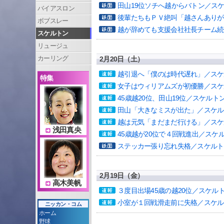
田山19位ソチへ越からバトン／ス
バイアスロン
後輩たちもＰＶ絶叫「越さんありが
ボブスレー
越が辞めても支援会社社長チーム続
スケルトン
リュージュ
カーリング
2月20日（土）
越引退へ「僕のは時代遅れ」／スケ
特集
女子はウィリアムズが初優勝／スケ
45歳越20位、田山19位／スケルト
田山「大きなミスが出た」／スケル
越は元気「まだまだ行ける」／スケ
浅田真央
45歳越が20位で４回戦進出／スケ
ステッカー張り忘れ失格／スケルト
2月19日（金）
高木美帆
３度目出場45歳の越20位／スケル
小室が１回戦滑走前に失格／スケル
ニッカン・コム
ホーム
野球