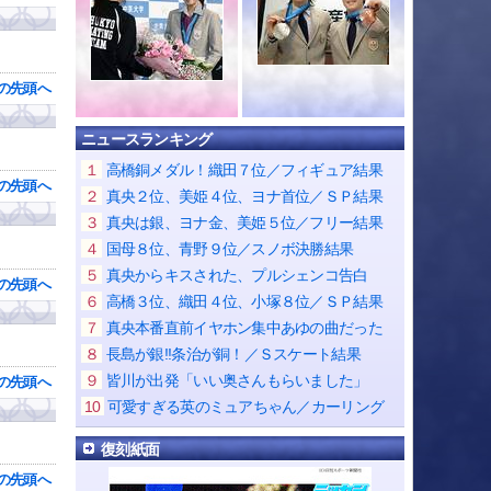
の先頭へ
ニュースランキング
１
高橋銅メダル！織田７位／フィギュア結果
の先頭へ
２
真央２位、美姫４位、ヨナ首位／ＳＰ結果
３
真央は銀、ヨナ金、美姫５位／フリー結果
４
国母８位、青野９位／スノボ決勝結果
５
真央からキスされた、プルシェンコ告白
の先頭へ
６
高橋３位、織田４位、小塚８位／ＳＰ結果
７
真央本番直前イヤホン集中あゆの曲だった
８
長島が銀!!条治が銅！／Ｓスケート結果
９
皆川が出発「いい奥さんもらいました」
の先頭へ
10
可愛すぎる英のミュアちゃん／カーリング
復刻紙面
の先頭へ