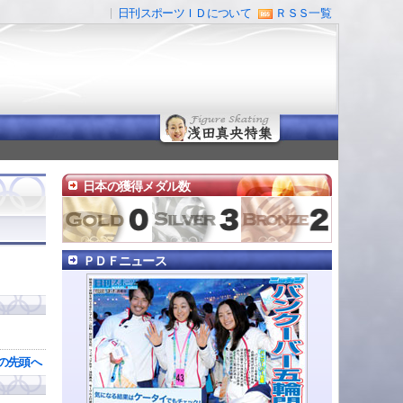
日刊スポーツＩＤについて
ＲＳＳ一覧
日本の獲得メダル数
ＰＤＦニュース
の先頭へ