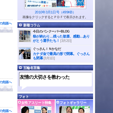
2010年3月1日号（499KB）
画像をクリックするとＰＤＦで表示されます。
の先頭へ
新着コラム
今日のバンクーバーBLOG
祭が終わり…残った歓喜、感動…あり
がとう選手たち！
[3月2日]
ぐっさんＩＮかなだ
カナダ金で最高の形で閉幕。ぐっさん
も閉幕
[3月1日]
五輪名言集
友情の大切さを教わった
の先頭へ
フォト
女性アスリート特集
フォトギャラリー
の先頭へ