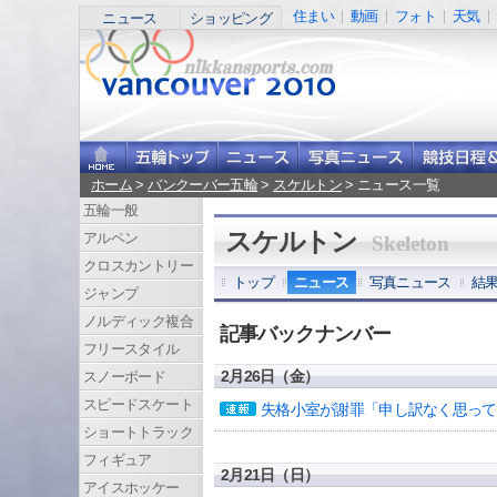
住まい
動画
フォト
天気
ニュース
ショッピング
ホーム
>
バンクーバー五輪
>
スケルトン
> ニュース一覧
五輪一般
スケルトン
アルペン
Skeleton
クロスカントリー
トップ
ニュース
写真ニュース
結
ジャンプ
ノルディック複合
記事バックナンバー
フリースタイル
2月26日（金）
スノーボード
スピードスケート
失格小室が謝罪「申し訳なく思って
ショートトラック
フィギュア
2月21日（日）
アイスホッケー