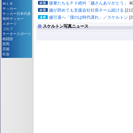
後輩たちもＰＶ絶叫「越さんありがとう」
ＭＬＢ
サッカー
越が辞めても支援会社社長チーム続ける
[21
サッカー日本代表
越引退へ「僕のは時代遅れ」／スケルトン
[2
海外サッカー
スポーツ
スケルトン写真ニュース
ゴルフ
モータースポーツ
格闘技
競馬
芸能
社会