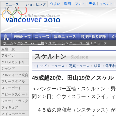
住まい
動画
フォト
天気
イベント
ニュース
ショッピング
ホーム
>
バンクーバー五輪
>
スケルトン
>
ニュース一覧
> ニュース
五輪一般
スケルトン
アルペン
Skeleton
クロスカントリー
トップ
ニュース
写真ニュース
結果
選手名
ジャンプ
ノルディック複合
45歳越20位、田山19位／スケル
フリースタイル
スノーボード
＜バンクーバー五輪・スケルトン：男
スピードスケート
間２０日）◇ウィスラー・スライディ
ショートトラック
フィギュア
４５歳の越和宏（システックス）が
アイスホッケー