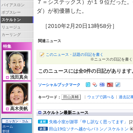
７＝システックス）が１９位だった。
バイアスロン
ダ）が初優勝した。
ボブスレー
スケルトン
［2010年2月20日13時58分］
リュージュ
カーリング
関連ニュース
特集
このニュース・話題の日記を書く
※ニュースの日記を書く
このニュースには全
0
件の日記があります
浅田真央
ソーシャルブックマーク
田山真輔
ウェブで調べる
過去記
キーワード：
高木美帆
スケルトン最新ニュース
失格小室が謝罪「申し訳なく思ってます」
[2
ニッカン・コム
ホーム
田山19位ソチへ越からバトン／スケルトン
野球