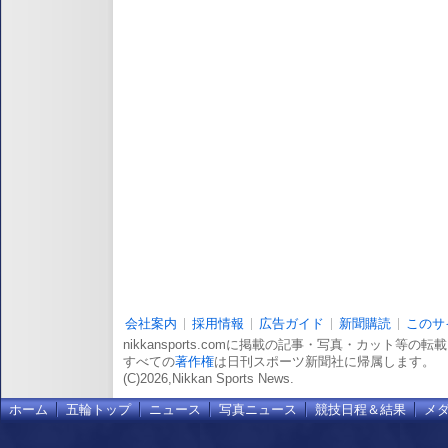
会社案内
採用情報
広告ガイド
新聞購読
このサ
nikkansports.comに掲載の記事・写真・カット等の
すべての
著作権
は日刊スポーツ新聞社に帰属します。
(C)2026,Nikkan Sports News.
ホーム
五輪トップ
ニュース
写真ニュース
競技日程＆結果
メ